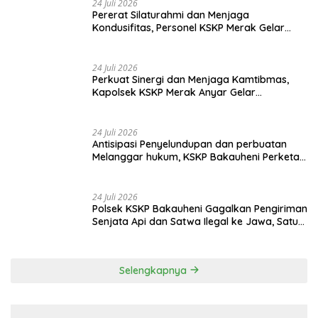
5 Agustus 2026
Tingkatkan Security & Safety, Polri dan Stakeholder Resmi
Meluncurkan Implementasi Sterilisasi Pelabuhan Bakauheni
24 Juli 2026
Respon Cepat Call Center 110, Polsek KSKP
Merak Gagalkan Penggelapan Truk Box di
Dermaga 7
24 Juli 2026
Pererat Silaturahmi dan Menjaga
Kondusifitas, Personel KSKP Merak Gelar
Shalat Keliling dan menyapa masyarakat.
24 Juli 2026
Perkuat Sinergi dan Menjaga Kamtibmas,
Kapolsek KSKP Merak Anyar Gelar
Silaturahmi Bersama Awak Media
24 Juli 2026
Antisipasi Penyelundupan dan perbuatan