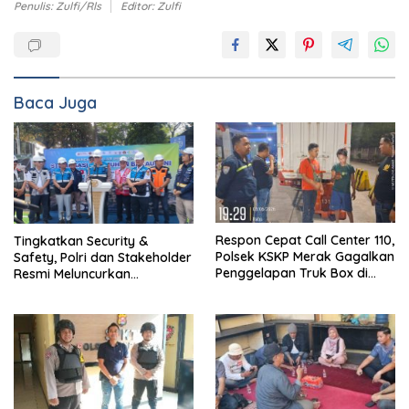
Penulis: Zulfi/Rls
Editor: Zulfi
Baca Juga
Tingkatkan Security &
Respon Cepat Call Center 110,
Safety, Polri dan Stakeholder
Polsek KSKP Merak Gagalkan
Resmi Meluncurkan
Penggelapan Truk Box di
Implementasi Sterilisasi
Dermaga 7
Pelabuhan Bakauheni