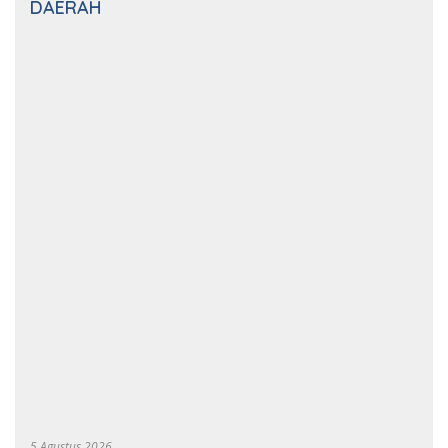
Melanggar hukum, KSKP Bakauheni Perketat
Pemeriksaan Kendaraan Jalur
Penyeberangan
24 Juli 2026
Polsek KSKP Bakauheni Gagalkan Pengiriman
Senjata Api dan Satwa Ilegal ke Jawa, Satu
Pelaku Ditangkap di Cikarang
Selengkapnya
DAERAH