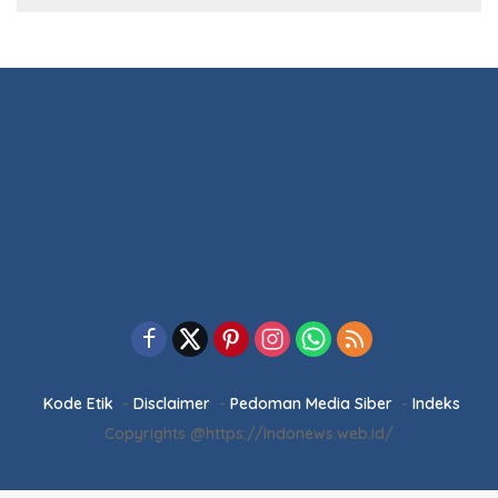
5 Februari 2026
Sinergi Pemkab dan DPRD Pesawaran:
RPJMD 2025-2029 Disetujui dalam
Paripurna
5 Februari 2026
Ketua DPRD Pesawaran Pimpin
Paripurna RPJMD 2025-2029 dan
Penyampaian 4 Ranperda Inisiatif
Selengkapnya