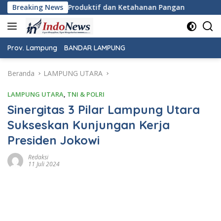
Langsung
oduktif dan Ketahanan Pangan
Breaking News
Pemeriksaan Kesehatan G
ke
konten
Prov. Lampung
BANDAR LAMPUNG
Beranda
LAMPUNG UTARA
LAMPUNG UTARA
,
TNI & POLRI
Sinergitas 3 Pilar Lampung Utara
Sukseskan Kunjungan Kerja
Presiden Jokowi
Redaksi
11 Juli 2024