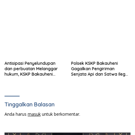
Antisipasi Penyelundupan
Polsek KSKP Bakauheni
dan perbuatan Melanggar
Gagalkan Pengiriman
hukum, KSKP Bakauheni
Senjata Api dan Satwa Ilegal
Perketat Pemeriksaan
ke Jawa, Satu Pelaku
Kendaraan Jalur
Ditangkap di Cikarang
Penyeberangan
Tinggalkan Balasan
Anda harus
masuk
untuk berkomentar.