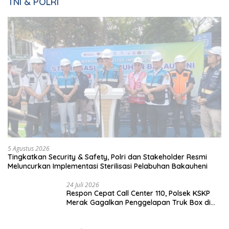
Danrem 043/Gatam
Tunjukkan Komitmennya
Dampingi Pj. Gubernur
mengenai Pembinaan
Lampung Resmikan Pasar
Kemandirian WBP Lapas
Natar Dan Pembukaan TOP
Narkotika Kelas IIA Bandar
Natar
Lampung Panen Lele
Selengkapnya
TNI & POLRI