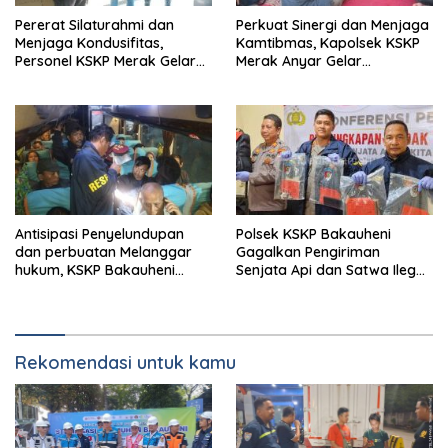
Pererat Silaturahmi dan
Perkuat Sinergi dan Menjaga
Menjaga Kondusifitas,
Kamtibmas, Kapolsek KSKP
Personel KSKP Merak Gelar
Merak Anyar Gelar
Shalat Keliling dan menyapa
Silaturahmi Bersama Awak
masyarakat.
Media
Antisipasi Penyelundupan
Polsek KSKP Bakauheni
dan perbuatan Melanggar
Gagalkan Pengiriman
hukum, KSKP Bakauheni
Senjata Api dan Satwa Ilegal
Perketat Pemeriksaan
ke Jawa, Satu Pelaku
Kendaraan Jalur
Ditangkap di Cikarang
Penyeberangan
Rekomendasi untuk kamu