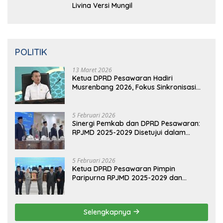
Prabowo Resmikan Kantor DPD
Gerindra di Banten
16 Maret 2019
0 Komentar
Video: Kelemahan dan Kelebihan All New
Terios
16
Ma
Ret 2019
0 Komentar
Aliansi Nissan-Mitsubishi Luncurkan
Livina Versi Mungil
POLITIK
13 Maret 2026
Ketua DPRD Pesawaran Hadiri
Musrenbang 2026, Fokus Sinkronisasi
Aspirasi Rakyat untuk RKPD 2027