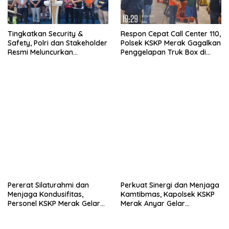
Tingkatkan Security &
Respon Cepat Call Center 110,
Safety, Polri dan Stakeholder
Polsek KSKP Merak Gagalkan
Resmi Meluncurkan
Penggelapan Truk Box di
Implementasi Sterilisasi
Dermaga 7
Pelabuhan Bakauheni
Pererat Silaturahmi dan
Perkuat Sinergi dan Menjaga
Menjaga Kondusifitas,
Kamtibmas, Kapolsek KSKP
Personel KSKP Merak Gelar
Merak Anyar Gelar
Shalat Keliling dan menyapa
Silaturahmi Bersama Awak
masyarakat.
Media