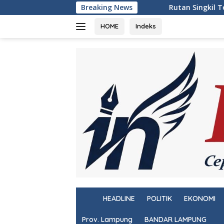
Langsung
Breaking News
Rutan Singkil Tebar Benih Lele, Wuju
ke
konten
HOME
Indeks
H
HEADLINE
POLITIK
EKONOMI
o
m
Prov. Lampung
BANDAR LAMPUNG