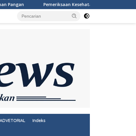
eriksaan Kesehatan Gratis Warnai Peringatan HUT Ke-81 RI di R
ADVETORIAL
Indeks