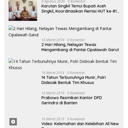
8 Agustus 2026
0 Komentar
Karutan Singkil Temui Bupati Aceh
Singkil, Koordinasikan Remisi HUT ke-81
Kemerdekaan RI
16 Maret 2019
0 Komentar
2 Hari Hilang, Nelayan Tewas
Mengambang di Pantai Cipalawah Garut
16 Maret 2019
0 Komentar
14 Tahun Terbunuhnya Munir, Polri
Didesak Bentuk Tim Khusus
16
Maret
2019
0 Komentar
Prabowo Resmikan Kantor DPD
Gerindra di Banten
16 Maret
2019
0