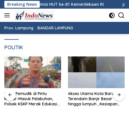
Langsung
 ke-81 Kemerdekaan RI
Breaking News
Jaga Keamanan Pintu Gerbang Su
ke
konten
Prov. Lampung
BANDAR LAMPUNG
POLITIK
Sapa Pemudik di Pintu
Akses Utama Kota Baru
Keluar-Masuk Pelabuhan,
Terendam Banjir Besar
Polsek KSKP Merak Edukasi
hingga lumpuh , Kesiapan
Keselamatan Berkendara
Bakal Pusat Pemerintahan
bagi pemudik
Lampung Dipertanyakan.