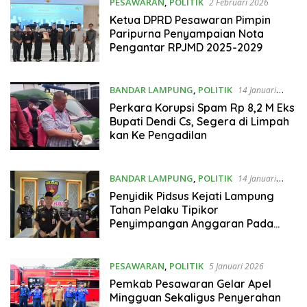
PESAWARAN
,
POLITIK
2 Februari 2026
Ketua DPRD Pesawaran Pimpin
Paripurna Penyampaian Nota
Pengantar RPJMD 2025-2029
BANDAR LAMPUNG
,
POLITIK
14 Januari
2026
Perkara Korupsi Spam Rp 8,2 M Eks
Bupati Dendi Cs, Segera di Limpah
kan Ke Pengadilan
BANDAR LAMPUNG
,
POLITIK
14 Januari
2026
Penyidik Pidsus Kejati Lampung
Tahan Pelaku Tipikor
Penyimpangan Anggaran Pada
Sekretariat DPRD Kabupaten
Lampung Utara Tahun Anggaran
2022
PESAWARAN
,
POLITIK
5 Januari 2026
Pemkab Pesawaran Gelar Apel
Mingguan Sekaligus Penyerahan