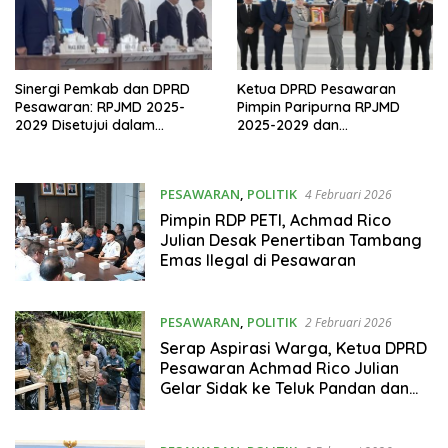
Sinergi Pemkab dan DPRD
Ketua DPRD Pesawaran
Pesawaran: RPJMD 2025-
Pimpin Paripurna RPJMD
2029 Disetujui dalam
2025-2029 dan
Paripurna
Penyampaian 4 Ranperda
Inisiatif
PESAWARAN
,
POLITIK
4 Februari 2026
Pimpin RDP PETI, Achmad Rico
Julian Desak Penertiban Tambang
Emas Ilegal di Pesawaran
PESAWARAN
,
POLITIK
2 Februari 2026
Serap Aspirasi Warga, Ketua DPRD
Pesawaran Achmad Rico Julian
Gelar Sidak ke Teluk Pandan dan
Kedondong