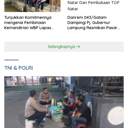
Danrem 043/Gatam
Tunjukkan Komitmennya
Dampingi Pj. Gubernur
mengenai Pembinaan
Lampung Resmikan Pasar
Kemandirian WBP Lapas
Natar Dan Pembukaan TOP
Narkotika Kelas IIA Bandar
Natar
Lampung Panen Lele
Selengkapnya
TNI & POLRI