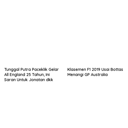
Polisi
Tunggal Putra Paceklik Gelar
Klasemen F1 2019 Usai Bottas
All England 25 Tahun, Ini
Menangi GP Australia
Saran Untuk Jonatan dkk
Pergantian Jitu Luis Milla
yang Mengantar Indonesia
ke Semifinal