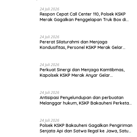
24 Juli 2026
Respon Cepat Call Center 110, Polsek KSKP
Merak Gagalkan Penggelapan Truk Box di
Dermaga 7
24 Juli 2026
Pererat Silaturahmi dan Menjaga
Kondusifitas, Personel KSKP Merak Gelar
Shalat Keliling dan menyapa masyarakat.
24 Juli 2026
Perkuat Sinergi dan Menjaga Kamtibmas,
Kapolsek KSKP Merak Anyar Gelar
Silaturahmi Bersama Awak Media
24 Juli 2026
Antisipasi Penyelundupan dan perbuatan
Melanggar hukum, KSKP Bakauheni Perketat
Pemeriksaan Kendaraan Jalur
Penyeberangan
24 Juli 2026
Polsek KSKP Bakauheni Gagalkan Pengiriman
Senjata Api dan Satwa Ilegal ke Jawa, Satu
Pelaku Ditangkap di Cikarang