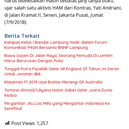
harus diselesaikan masih sebatas janji tanpa bukti,”
ujar salah satu aktivis HAM dari Kontras, Yati Andriani,
di Jalan Kramat II, Senen, Jakarta Pusat, Jumat
(7/9/2018).
Berita Terkait
Kalapas Kelas I Bandar Lampung Hadir dalam Forum
Komunikasi P4GN Bersama BNNP Lampung
Bawa Sajam Di Jalan Raya, Seorang Pemuda Di Lamtim
Harus Berurusan Dengan Polisi
Tunggal Putra Paceklik Gelar All England 25 Tahun, Ini Saran
Untuk Jonatan dkk
Klasemen F1 2019 Usai Bottas Menangi GP Australia
Tontowi Ahmad/Liliyana Natsir Sabet Gelar Juara Dunia
Kedua
Pergantian Jitu Luis Milla yang Mengantar Indonesia ke
Semifinal
Post Views:
1,257