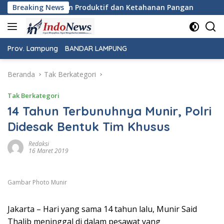
Langsung
 Pembinaan Produktif dan Ketahanan Pangan
Breaking News
Pemeriksaa
ke
konten
Prov. Lampung
BANDAR LAMPUNG
Beranda
Tak Berkategori
Tak Berkategori
14 Tahun Terbunuhnya Munir, Polri
Didesak Bentuk Tim Khusus
Redaksi
16 Maret 2019
Gambar Photo Munir
Jakarta – Hari yang sama 14 tahun lalu, Munir Said
Thalib meninggal di dalam pesawat yang