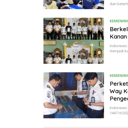
dan keter
KEMENIM
Berkel
Kanan 
Indonews.
menjadi k
KEMENIM
Perket
Way Ka
Pengec
Indonews.w
1447 H/20