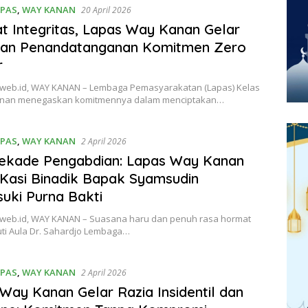
IPAS
,
WAY KANAN
20 April 2026
t Integritas, Lapas Way Kanan Gelar
 dan Penandatanganan Komitmen Zero
r
web.id, WAY KANAN – Lembaga Pemasyarakatan (Lapas) Kelas
anan menegaskan komitmennya dalam menciptakan…
IPAS
,
WAY KANAN
2 April 2026
Dekade Pengabdian: Lapas Way Kanan
Kasi Binadik Bapak Syamsudin
ki Purna Bakti
web.id, WAY KANAN – Suasana haru dan penuh rasa hormat
ti Aula Dr. Sahardjo Lembaga…
IPAS
,
WAY KANAN
2 April 2026
Way Kanan Gelar Razia Insidentil dan