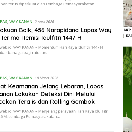
tiban terus diperkuat oleh Lembaga Pemasyarakatan…
IPAS
,
WAY KANAN
2 April 2026
akuan Baik, 456 Narapidana Lapas Way
Terima Remisi Idulfitri 1447 H
web.id, WAY KANAN – Momentum Hari Raya Idulfitri 1447 H
abar bahagia bagi ratusan…
IPAS
,
WAY KANAN
18 Maret 2026
at Keamanan Jelang Lebaran, Lapas
nan Lakukan Deteksi Dini Melalui
ekan Teralis dan Rolling Gembok
eb.id, WAY KANAN – Menjelang perayaan Hari Raya Idul Fitri
26 M, Lembaga Pemasyarakatan…