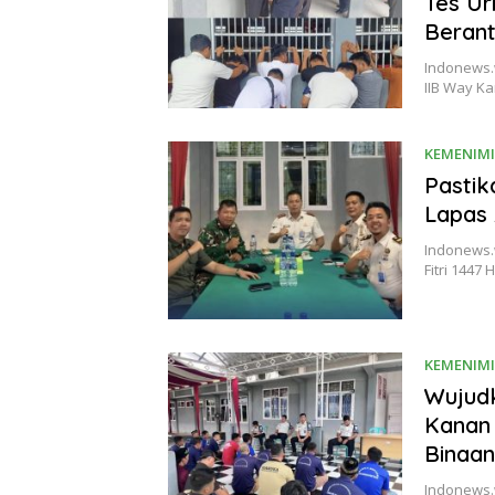
Tes U
Berant
Indonews.
IIB Way K
KEMENIM
Pastik
Lapas 
Indonews.
Fitri 144
KEMENIM
Wujudk
Kanan 
Binaan
Indonews.