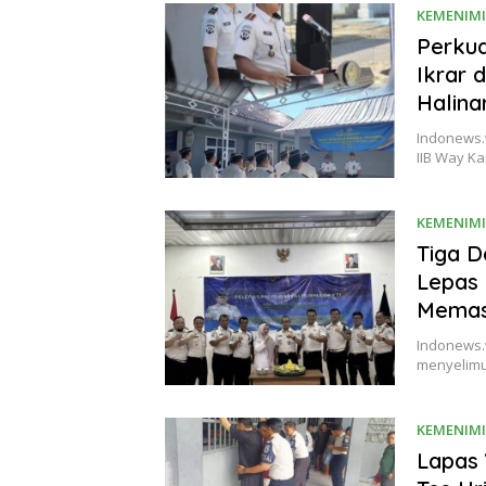
KEMENIM
Perkua
Ikrar
Halina
Indonews.
IIB Way K
KEMENIM
Tiga 
Lepas 
Memasu
Indonews.
menyelimu
KEMENIM
Lapas 