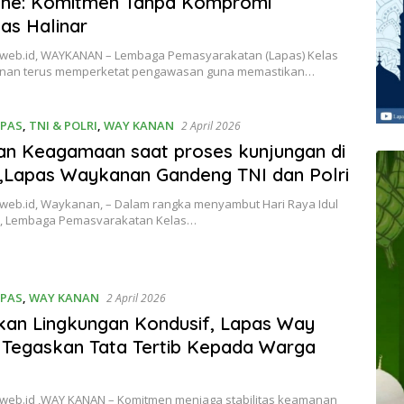
rine: Komitmen Tanpa Kompromi
as Halinar
web.id, WAYKANAN – Lembaga Pemasyarakatan (Lapas) Kelas
anan terus memperketat pengawasan guna memastikan…
IPAS
,
TNI & POLRI
,
WAY KANAN
2 April 2026
an Keagamaan saat proses kunjungan di
,Lapas Waykanan Gandeng TNI dan Polri
web.id, Waykanan, – Dalam rangka menyambut Hari Raya Idul
7 H, Lembaga Pemasvarakatan Kelas…
IPAS
,
WAY KANAN
2 April 2026
an Lingkungan Kondusif, Lapas Way
Tegaskan Tata Tertib Kepada Warga
web.id ,WAY KANAN – Komitmen menjaga stabilitas keamanan