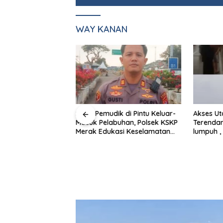
e
WAY KANAN
Id di Islamic
Sapa Pemudik di Pintu Keluar-
Akses U
ua DPRD Pesawaran
Masuk Pelabuhan, Polsek KSKP
Terendam
mda Perkuat Tali
Merak Edukasi Keselamatan
lumpuh ,
Berkendara bagi pemudik
Pemerin
Dipertan