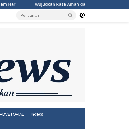
asa Aman dan Damai, Personel KSKP Merak Intensifkan Patroli
ADVETORIAL
Indeks