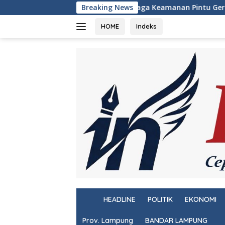
Langsung
Jaga Keamanan Pintu Gerbang Sumatera, KSKP Bakauhe
Breaking News
ke
konten
HOME
Indeks
H
HEADLINE
POLITIK
EKONOMI
o
m
Prov. Lampung
BANDAR LAMPUNG