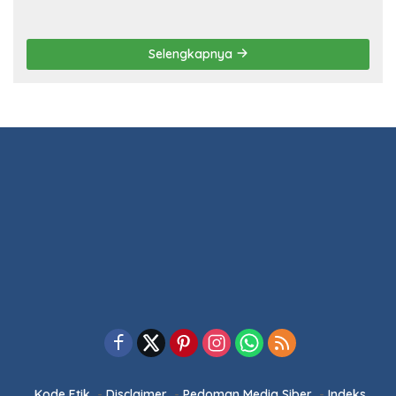
POLITIK
13 Maret 2026
Ketua DPRD Pesawaran Hadiri
Musrenbang 2026, Fokus Sinkronisasi
Aspirasi Rakyat untuk RKPD 2027
5 Februari 2026
Sinergi Pemkab dan DPRD Pesawaran:
RPJMD 2025-2029 Disetujui dalam
Paripurna
5 Februari 2026
Ketua DPRD Pesawaran Pimpin
Paripurna RPJMD 2025-2029 dan
Penyampaian 4 Ranperda Inisiatif
Selengkapnya