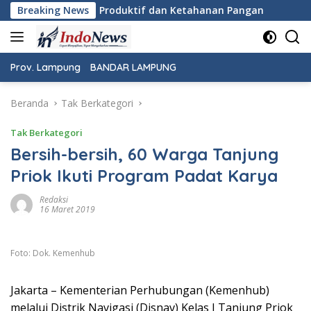
Langsung
Pembinaan Produktif dan Ketahanan Pangan
Breaking News
Pemeriksaan
ke
konten
Prov. Lampung
BANDAR LAMPUNG
Beranda
Tak Berkategori
Tak Berkategori
Bersih-bersih, 60 Warga Tanjung
Priok Ikuti Program Padat Karya
Redaksi
16 Maret 2019
Foto: Dok. Kemenhub
Jakarta – Kementerian Perhubungan (Kemenhub)
melalui Distrik Navigasi (Disnav) Kelas I Tanjung Priok