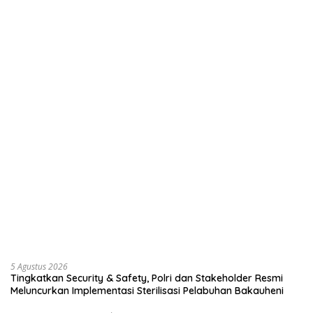
Tunjukkan Komitmennya
Danrem 043/Gatam
mengenai Pembinaan
Dampingi Pj. Gubernur
Kemandirian WBP Lapas
Lampung Resmikan Pasar
Narkotika Kelas IIA Bandar
Natar Dan Pembukaan TOP
Lampung Panen Lele
Natar
Selengkapnya
TNI & POLRI