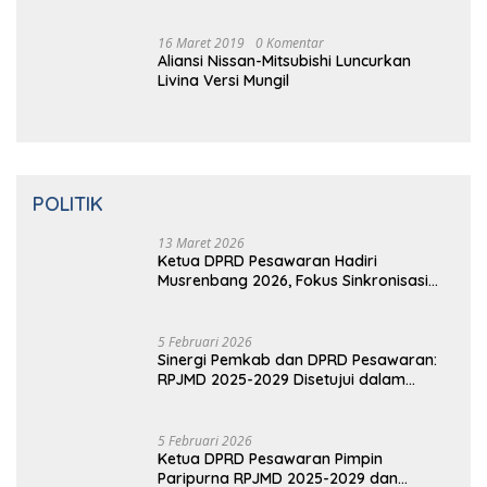
2 Hari Hilang, Nelayan Tewas
Mengambang di Pantai Cipalawah Garut
16 Maret 2019
0 Komentar
14 Tahun Terbunuhnya Munir, Polri
Didesak Bentuk Tim Khusus
16 Maret 2019
0 Komentar
Prabowo Resmikan Kantor DPD
Gerindra di Banten
16 Maret 2019
0 Komentar
Video: Kelemahan dan Kelebihan All New
Terios
16 Maret 2019
0 Komentar
Aliansi Nissan-Mitsubishi Luncurkan
Livina Versi Mungil