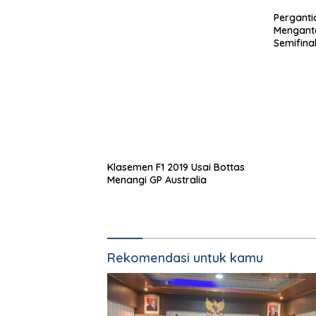
Klasemen F1 2019 Usai Bottas
Pergantia
Menangi GP Australia
Menganta
Semifina
Rekomendasi untuk kamu
Kalapas Kelas I Bandar Lampung Hadir dal
Forum Komunikasi P4GN Bersama BNNP
Lampung
Kalapas Kelas I Bandar Lampung Hadir dalam F