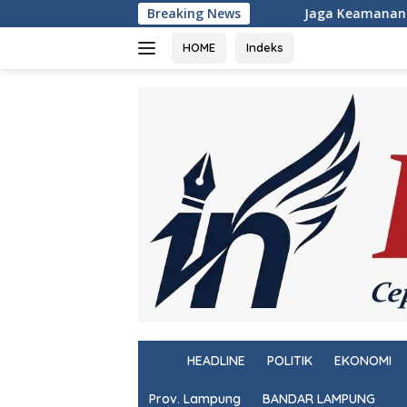
Langsung
Jaga Keamanan Pintu Gerbang Sumatera, K
Breaking News
ke
konten
HOME
Indeks
H
HEADLINE
POLITIK
EKONOMI
o
m
Prov. Lampung
BANDAR LAMPUNG