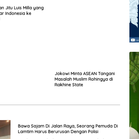
n Jitu Luis Milla yang
Jokowi Minta ASEAN Tangani
r Indonesia ke
Masalah Muslim Rohingya di
l
Rakhine State
Bawa Sajam Di Jalan Raya, Seorang Pemuda Di
Lamtim Harus Berurusan Dengan Polisi
Indonews.web.id,- LAMPUNG TIMUR – Polsek
Margatiga Polres Lampung Timur mengamankan
seorang pria, karena…
am
orum