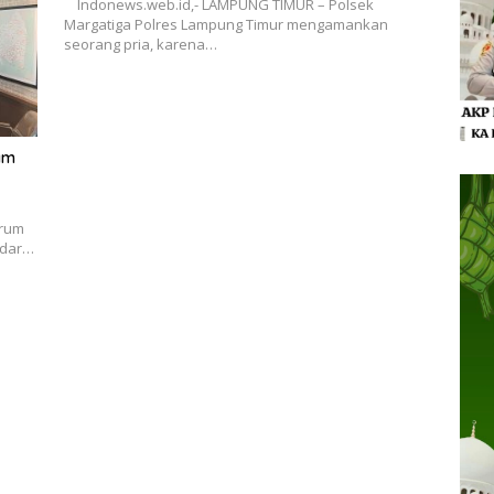
ndar…
Klasemen F1 2019 Usai Bottas Menangi GP
Australia
ll
Driver Mercedes Valtteri Bottas memenangi seri
bi,…
pembuka Formula 1 2019 dalam Grand Prix Australia.
Berikut…
Jokowi Minta ASEAN Tangani Masalah Muslim
Rohingya di Rakhine State
ja 2-
Presiden Jokowi menerima Menteri Luar Negeri
Thailand Don Pramudwinai di Istana Merdeka, Jakarta
Pusat, Rabu…