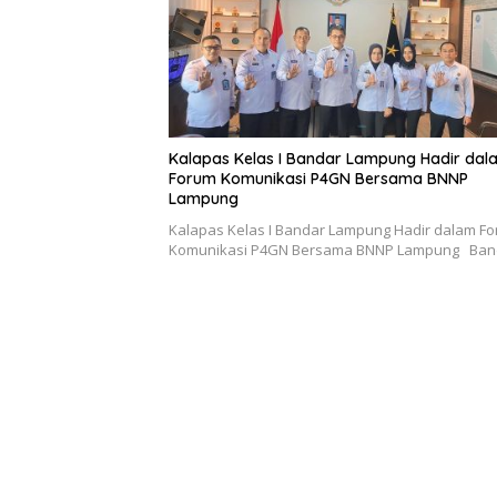
Komunikasi P4GN Bersama BNNP Lampung Ba
Tunggal Putra Paceklik Gelar All England 25
Tahun, Ini Saran Untuk Jonatan dkk
Sudah 25 tahun tunggal putra puasa gelar juara A
England 2019. Legenda bulutangkis, Haryanto Ar
Pergantian Jitu Luis Milla yang Mengantar
Indonesia ke Semifinal
Jakarta – Indonesia berhasil mengalahkan Kambo
0. Sempat buntu di babak pertama, Luis Milla
mengubah…
Tinggalkan Balasan
Anda harus
masuk
untuk berkomentar.