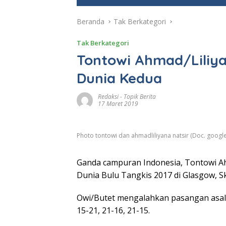
e
Beranda
Tak Berkategori
Tak Berkategori
Tontowi Ahmad/Liliya
Dunia Kedua
Redaksi
-
Topik Berita
17 Maret 2019
Photo tontowi dan ahmadliliyana natsir (Doc. google
Ganda campuran Indonesia, Tontowi Ah
Dunia Bulu Tangkis 2017 di Glasgow, Sk
Owi/Butet mengalahkan pasangan asal 
15-21, 21-16, 21-15.