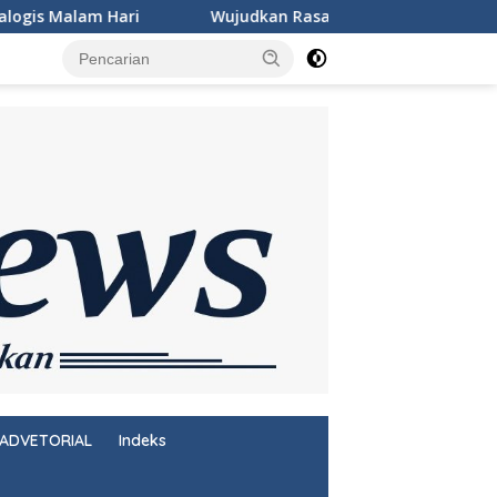
Wujudkan Rasa Aman dan Damai, Personel KSKP Merak Intensif
ADVETORIAL
Indeks