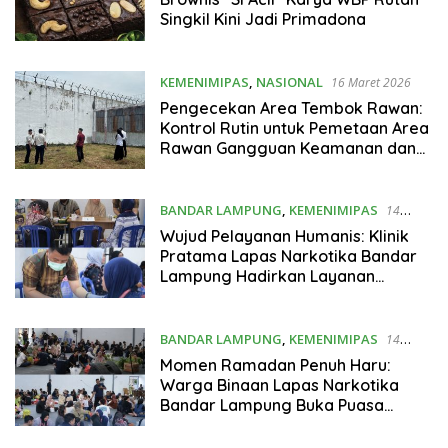
Singkil Kini Jadi Primadona
KEMENIMIPAS
,
NASIONAL
16 Maret 2026
Pengecekan Area Tembok Rawan:
Kontrol Rutin untuk Pemetaan Area
Rawan Gangguan Keamanan dan
Ketertiban
BANDAR LAMPUNG
,
KEMENIMIPAS
14
Maret 2026
Wujud Pelayanan Humanis: Klinik
Pratama Lapas Narkotika Bandar
Lampung Hadirkan Layanan
Kesehatan Gratis bagi Keluarga
Warga Binaan
BANDAR LAMPUNG
,
KEMENIMIPAS
14
Maret 2026
Momen Ramadan Penuh Haru:
Warga Binaan Lapas Narkotika
Bandar Lampung Buka Puasa
Bersama Keluarga