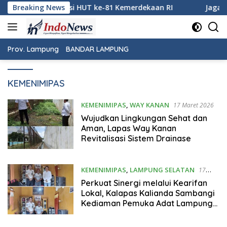
Langsung
ke-81 Kemerdekaan RI
Breaking News
Jaga Keamanan Pintu Gerbang Sum
ke
konten
Prov. Lampung
BANDAR LAMPUNG
KEMENIMIPAS
KEMENIMIPAS
,
WAY KANAN
17 Maret 2026
Wujudkan Lingkungan Sehat dan
Aman, Lapas Way Kanan
Revitalisasi Sistem Drainase
KEMENIMIPAS
,
LAMPUNG SELATAN
17
Maret 2026
Perkuat Sinergi melalui Kearifan
Lokal, Kalapas Kalianda Sambangi
Kediaman Pemuka Adat Lampung
Selatan