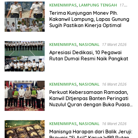
KEMENIMIPAS
,
LAMPUNG TENGAH
17
Maret 2026
Terima Kunjungan Monev Plh.
Kakanwil Lampung, Lapas Gunung
Sugih Pastikan Kinerja Optimal
KEMENIMIPAS
,
NASIONAL
17 Maret 2026
Apresiasi Dedikasi, 10 Pegawai
Rutan Dumai Resmi Naik Pangkat
KEMENIMIPAS
,
NASIONAL
16 Maret 2026
Perkuat Kebersamaan Ramadan,
Kanwil Ditjenpas Banten Peringati
Nuzulul Quran dengan Buka Puasa
Bersama
KEMENIMIPAS
,
NASIONAL
16 Maret 2026
Manisnya Harapan dari Balik Jeruji:
Brownis “Si Acil” Karya WBP Rutan