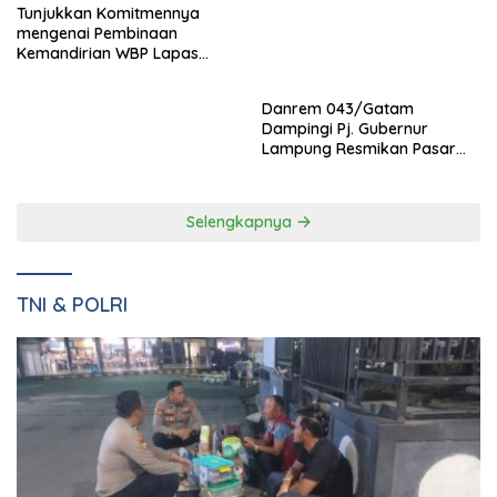
Danrem 043/Gatam
Tunjukkan Komitmennya
Dampingi Pj. Gubernur
mengenai Pembinaan
Lampung Resmikan Pasar
Kemandirian WBP Lapas
Natar Dan Pembukaan TOP
Narkotika Kelas IIA Bandar
Natar
Lampung Panen Lele
Selengkapnya
TNI & POLRI