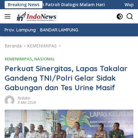
Langsung
logis Malam Hari
Breaking News
Wujudkan Rasa Aman dan Damai, Pers
ke
konten
Prov. Lampung
BANDAR LAMPUNG
Beranda
KEMENIMIPAS
KEMENIMIPAS
,
NASIONAL
Perkuat Sinergitas, Lapas Takalar
Gandeng TNI/Polri Gelar Sidak
Gabungan dan Tes Urine Masif
Redaksi
8 Mei 2026