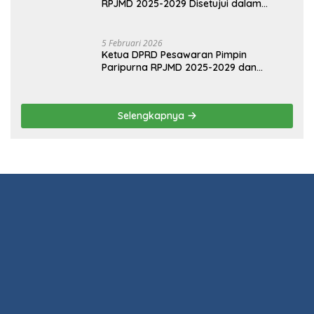
5 Februari 2026
Sinergi Pemkab dan DPRD Pesawaran:
RPJMD 2025-2029 Disetujui dalam
Paripurna
5 Februari 2026
Ketua DPRD Pesawaran Pimpin
Paripurna RPJMD 2025-2029 dan
Penyampaian 4 Ranperda Inisiatif
Selengkapnya