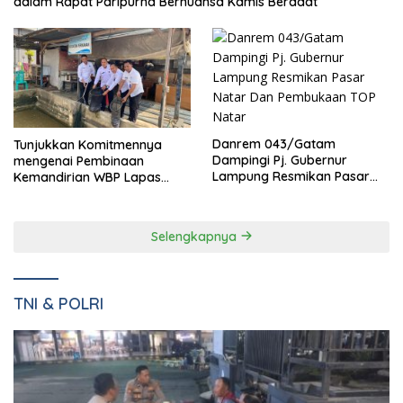
dalam Rapat Paripurna Bernuansa Kamis Beradat
Danrem 043/Gatam
Tunjukkan Komitmennya
Dampingi Pj. Gubernur
mengenai Pembinaan
Lampung Resmikan Pasar
Kemandirian WBP Lapas
Natar Dan Pembukaan TOP
Narkotika Kelas IIA Bandar
Natar
Lampung Panen Lele
Selengkapnya
TNI & POLRI