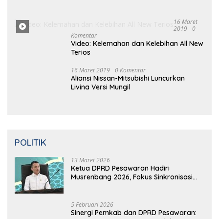
2019
0 Komentar
Prabowo Resmikan Kantor DPD
Gerindra di Banten
16 Maret
2019
0
Komentar
Video: Kelemahan dan Kelebihan All New
Terios
16
Ma
Ret 2019
0 Komentar
Aliansi Nissan-Mitsubishi Luncurkan
Livina Versi Mungil
POLITIK
13 Maret 2026
Ketua DPRD Pesawaran Hadiri
Musrenbang 2026, Fokus Sinkronisasi
Aspirasi Rakyat untuk RKPD 2027