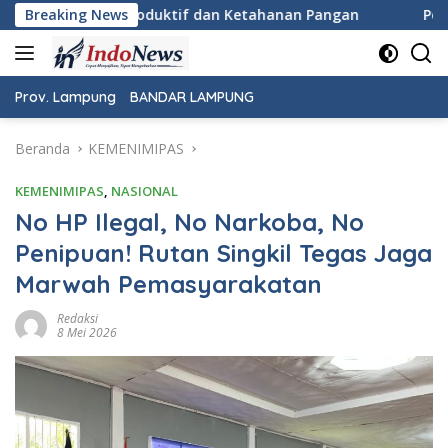
Langsung
an Ketahanan Pangan
Breaking News
Pemeriksaan Kesehatan Gratis Warn
ke
konten
Prov. Lampung
BANDAR LAMPUNG
Beranda
KEMENIMIPAS
KEMENIMIPAS
,
NASIONAL
No HP Ilegal, No Narkoba, No
Penipuan! Rutan Singkil Tegas Jaga
Marwah Pemasyarakatan
Redaksi
8 Mei 2026