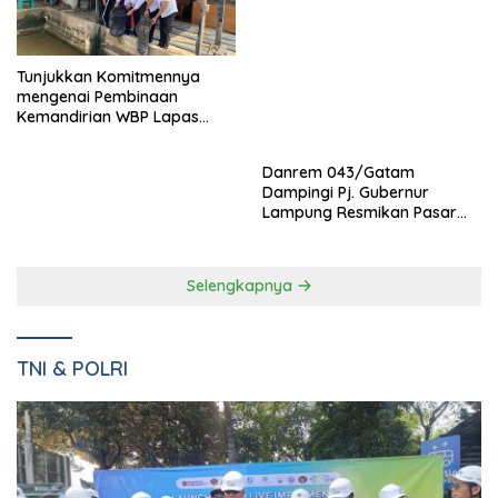
Danrem 043/Gatam
Tunjukkan Komitmennya
Dampingi Pj. Gubernur
mengenai Pembinaan
Lampung Resmikan Pasar
Kemandirian WBP Lapas
Natar Dan Pembukaan TOP
Narkotika Kelas IIA Bandar
Natar
Lampung Panen Lele
Selengkapnya
TNI & POLRI