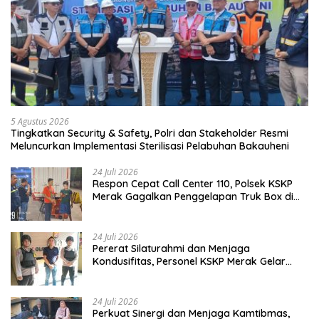
5 Agustus 2026
Tingkatkan Security & Safety, Polri dan Stakeholder Resmi
Meluncurkan Implementasi Sterilisasi Pelabuhan Bakauheni
24 Juli 2026
Respon Cepat Call Center 110, Polsek KSKP
Merak Gagalkan Penggelapan Truk Box di
Dermaga 7
24 Juli 2026
Pererat Silaturahmi dan Menjaga
Kondusifitas, Personel KSKP Merak Gelar
Shalat Keliling dan menyapa masyarakat.
24 Juli 2026
Perkuat Sinergi dan Menjaga Kamtibmas,
Kapolsek KSKP Merak Anyar Gelar
Silaturahmi Bersama Awak Media
24 Juli 2026
Antisipasi Penyelundupan dan perbuatan