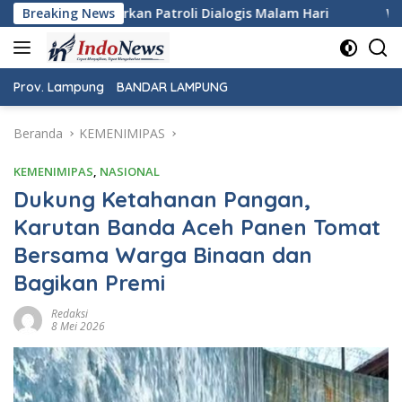
Langsung
alogis Malam Hari
Breaking News
Wujudkan Rasa Aman dan Damai, Per
ke
konten
Prov. Lampung
BANDAR LAMPUNG
Beranda
KEMENIMIPAS
KEMENIMIPAS
,
NASIONAL
Dukung Ketahanan Pangan,
Karutan Banda Aceh Panen Tomat
Bersama Warga Binaan dan
Bagikan Premi
Redaksi
8 Mei 2026