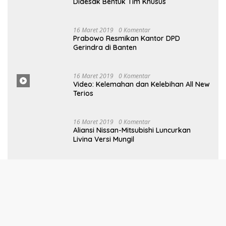
Gerindra di Banten
16 Maret
2019
0
Komentar
Video: Kelemahan dan Kelebihan All New
Terios
16
Ma
Ret 2019
0 Komentar
Aliansi Nissan-Mitsubishi Luncurkan
Livina Versi Mungil
POLITIK
13 Maret 2026
Ketua DPRD Pesawaran Hadiri
Musrenbang 2026, Fokus Sinkronisasi
Aspirasi Rakyat untuk RKPD 2027
5 Februari 2026
Sinergi Pemkab dan DPRD Pesawaran: