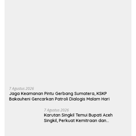
7 Agustus 2026
Jaga Keamanan Pintu Gerbang Sumatera, KSKP
Bakauheni Gencarkan Patroli Dialogis Malam Hari
7 Agustus 2026
Karutan Singkil Temui Bupati Aceh
Singkil, Perkuat Kemitraan dan
Koordinasi
7 Agustus 2026
Kolaborasi Lintas Instansi Sambut HUT
ke-81 Republik Indonesia
Selengkapnya