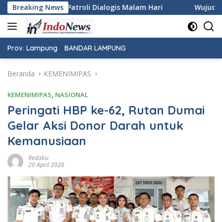
Langsung
Malam Hari
Breaking News
Wujudkan Rasa Aman dan Damai, Personel K
ke
konten
Prov. Lampung
BANDAR LAMPUNG
Beranda
KEMENIMIPAS
KEMENIMIPAS
,
NASIONAL
Peringati HBP ke-62, Rutan Dumai
Gelar Aksi Donor Darah untuk
Kemanusiaan
Redaksi
20 April 2026