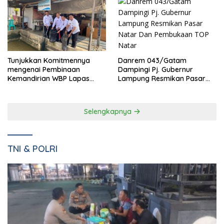
Danrem 043/Gatam
Tunjukkan Komitmennya
Dampingi Pj. Gubernur
mengenai Pembinaan
Lampung Resmikan Pasar
Kemandirian WBP Lapas
Natar Dan Pembukaan TOP
Narkotika Kelas IIA Bandar
Natar
Lampung Panen Lele
Selengkapnya
TNI & POLRI