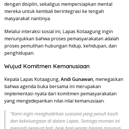
dengan disiplin, sekaligus mempersiapkan mental
mereka untuk kembali berintegrasi ke tengah
masyarakat nantinya.
​Melalui interaksi sosial ini, Lapas Kotaagung ingin
menunjukkan bahwa proses pemasyarakatan adalah
proses pemulihan hubungan hidup, kehidupan, dan
penghidupan.
Wujud Komitmen Kemanusiaan
​Kepala Lapas Kotaagung,
Andi Gunawan
, menegaskan
bahwa agenda buka bersama ini merupakan
implementasi nyata dari komitmen pemasyarakatan
yang mengedepankan nilai-nilai kemanusiaan.
​”Kami ingin menghadirkan suasana yang penuh kasih
dan kekeluargaan di dalam Lapas. Semoga momen ini
menjadi penguat hati, baik bagi warga binaan maupun