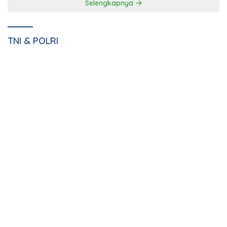
Danrem 043/Gatam
Tunjukkan Komitmennya
Dampingi Pj. Gubernur
mengenai Pembinaan
Lampung Resmikan Pasar
Kemandirian WBP Lapas
Natar Dan Pembukaan TOP
Narkotika Kelas IIA Bandar
Natar
Lampung Panen Lele
Selengkapnya
TNI & POLRI