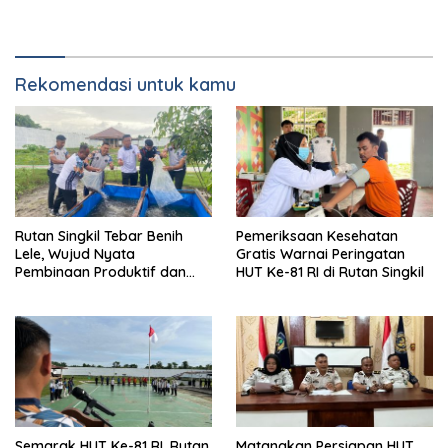
Serbaguna
Rekomendasi untuk kamu
Rutan Singkil Tebar Benih
Pemeriksaan Kesehatan
Lele, Wujud Nyata
Gratis Warnai Peringatan
Pembinaan Produktif dan
HUT Ke-81 RI di Rutan Singkil
Ketahanan Pangan
Semarak HUT Ke-81 RI, Rutan
Matangkan Persiapan HUT