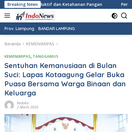
Langsung
if dan Ketahanan Pangan
Breaking News
Pemeriksaan Kesehatan Gratis
ke
konten
Prov. Lampung
BANDAR LAMPUNG
Beranda
KEMENIMIPAS
KEMENIMIPAS
,
TANGGAMUS
Sentuhan Kemanusiaan di Bulan
Suci: Lapas Kotaagung Gelar Buka
Puasa Bersama Warga Binaan dan
Keluarga
Redaksi
2 Maret 2026