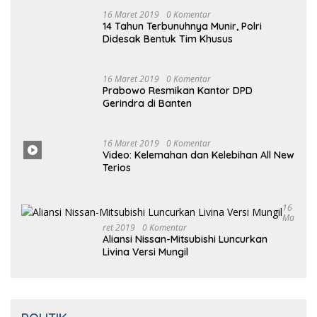
Mengambang di Pantai Cipalawah Garut
16 Maret 2019
0 Komentar
14 Tahun Terbunuhnya Munir, Polri
Didesak Bentuk Tim Khusus
16
Maret
2019
0 Komentar
Prabowo Resmikan Kantor DPD
Gerindra di Banten
16 Maret
2019
0
Komentar
Video: Kelemahan dan Kelebihan All New
Terios
16
Ma
Ret 2019
0 Komentar
Aliansi Nissan-Mitsubishi Luncurkan
Livina Versi Mungil