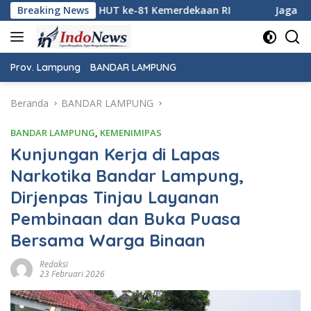
Langsung
 Kemerdekaan RI
Breaking News
Jaga Keamanan Pintu Gerbang Sumatera
ke
konten
Prov. Lampung
BANDAR LAMPUNG
Beranda
BANDAR LAMPUNG
BANDAR LAMPUNG
,
KEMENIMIPAS
Kunjungan Kerja di Lapas
Narkotika Bandar Lampung,
Dirjenpas Tinjau Layanan
Pembinaan dan Buka Puasa
Bersama Warga Binaan
Redaksi
23 Februari 2026