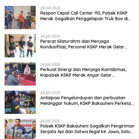
24 Juli 2026
Respon Cepat Call Center 110, Polsek KSKP
Merak Gagalkan Penggelapan Truk Box di
Dermaga 7
24 Juli 2026
Pererat Silaturahmi dan Menjaga
Kondusifitas, Personel KSKP Merak Gelar
Shalat Keliling dan menyapa masyarakat.
24 Juli 2026
Perkuat Sinergi dan Menjaga Kamtibmas,
Kapolsek KSKP Merak Anyar Gelar
Silaturahmi Bersama Awak Media
24 Juli 2026
Antisipasi Penyelundupan dan perbuatan
Melanggar hukum, KSKP Bakauheni Perketat
Pemeriksaan Kendaraan Jalur
Penyeberangan
24 Juli 2026
Polsek KSKP Bakauheni Gagalkan Pengiriman
Senjata Api dan Satwa Ilegal ke Jawa, Satu
Pelaku Ditangkap di Cikarang