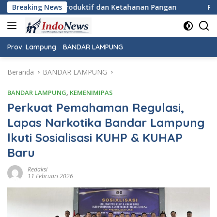
Langsung
dan Ketahanan Pangan
Breaking News
Pemeriksaan Kesehatan Gratis War
ke
konten
Prov. Lampung
BANDAR LAMPUNG
Beranda
BANDAR LAMPUNG
BANDAR LAMPUNG
,
KEMENIMIPAS
Perkuat Pemahaman Regulasi,
Lapas Narkotika Bandar Lampung
lkuti Sosialisasi KUHP & KUHAP
Baru
Redaksi
11 Februari 2026