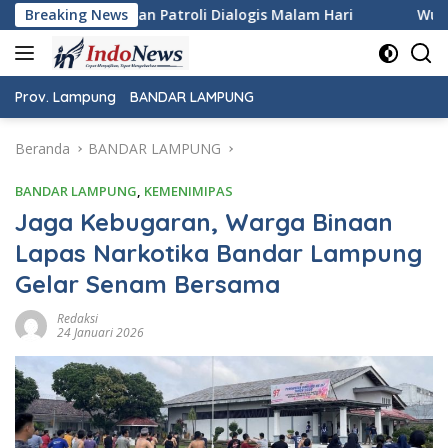
Langsung
logis Malam Hari
Breaking News
Wujudkan Rasa Aman dan Damai, Pers
ke
konten
Prov. Lampung
BANDAR LAMPUNG
Beranda
BANDAR LAMPUNG
BANDAR LAMPUNG
,
KEMENIMIPAS
Jaga Kebugaran, Warga Binaan
Lapas Narkotika Bandar Lampung
Gelar Senam Bersama
Redaksi
24 Januari 2026