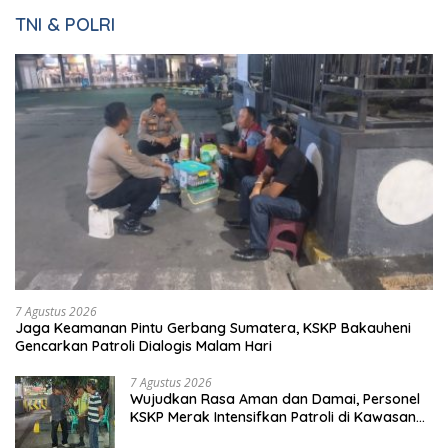
Pemkab dan DPRD Pesawaran Sepakati RPJMD 2025-2029
dalam Rapat Paripurna Bernuansa Kamis Beradat
Danrem 043/Gatam
Tunjukkan Komitmennya
Dampingi Pj. Gubernur
mengenai Pembinaan
Lampung Resmikan Pasar
Kemandirian WBP Lapas
Natar Dan Pembukaan TOP
Narkotika Kelas IIA Bandar
Natar
Lampung Panen Lele
Selengkapnya
TNI & POLRI