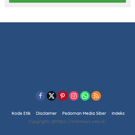
5 Februari 2026
Sinergi Pemkab dan DPRD Pesawaran:
RPJMD 2025-2029 Disetujui dalam
Paripurna
5 Februari 2026
Ketua DPRD Pesawaran Pimpin
Paripurna RPJMD 2025-2029 dan
Penyampaian 4 Ranperda Inisiatif
Selengkapnya