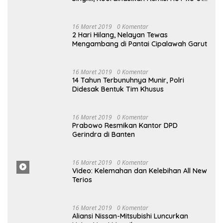
Singkil, Perkuat Kemitraan dan
Koordinasi
Selengkapnya
Popular Post
8 Agustus 2026
0 Komentar
Karutan Singkil Temui Bupati Aceh
Singkil, Koordinasikan Remisi HUT ke-81
Kemerdekaan RI
16 Maret 2019
0 Komentar
2 Hari Hilang, Nelayan Tewas
Mengambang di Pantai Cipalawah Garut
16 Maret 2019
0 Komentar
14 Tahun Terbunuhnya Munir, Polri
Didesak Bentuk Tim Khusus