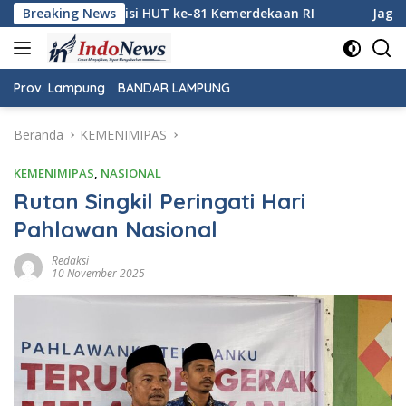
Langsung
 HUT ke-81 Kemerdekaan RI
Breaking News
Jaga Keamanan Pintu Gerban
ke
konten
Prov. Lampung
BANDAR LAMPUNG
Beranda
KEMENIMIPAS
KEMENIMIPAS
,
NASIONAL
Rutan Singkil Peringati Hari
Pahlawan Nasional
Redaksi
10 November 2025