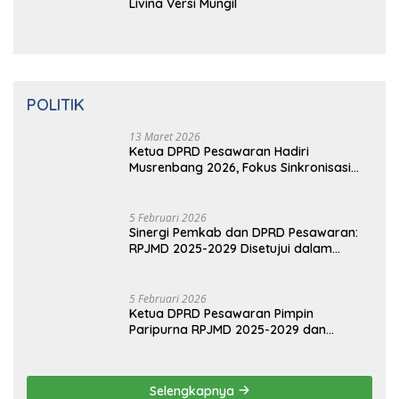
16 Maret 2019
0 Komentar
Prabowo Resmikan Kantor DPD
Gerindra di Banten
16 Maret 2019
0 Komentar
Video: Kelemahan dan Kelebihan All New
Terios
16 Maret 2019
0 Komentar
Aliansi Nissan-Mitsubishi Luncurkan
Livina Versi Mungil
POLITIK
13 Maret 2026
Ketua DPRD Pesawaran Hadiri
Musrenbang 2026, Fokus Sinkronisasi
Aspirasi Rakyat untuk RKPD 2027