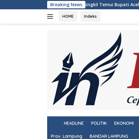
Langsung
utan Singkil Temui Bupati Aceh Singkil, Koordinasikan Remisi
Breaking News
ke
konten
HOME
Indeks
H
HEADLINE
POLITIK
EKONOMI
o
m
Prov. Lampung
BANDAR LAMPUNG