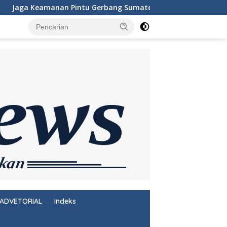
 Sumatera, KSKP Bakauheni Gencarkan Patroli Dialogis Malam
ADVETORIAL
Indeks