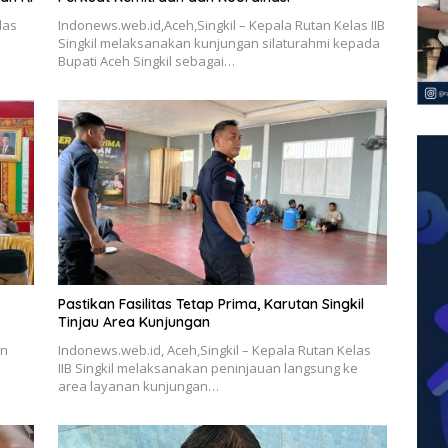
las
Indonews.web.id,Aceh,Singkil – Kepala Rutan Kelas IIB
Singkil melaksanakan kunjungan silaturahmi kepada
Bupati Aceh Singkil sebagai…
Pastikan Fasilitas Tetap Prima, Karutan Singkil
Tinjau Area Kunjungan
an
Indonews.web.id, Aceh,Singkil – Kepala Rutan Kelas
IIB Singkil melaksanakan peninjauan langsung ke
area layanan kunjungan…