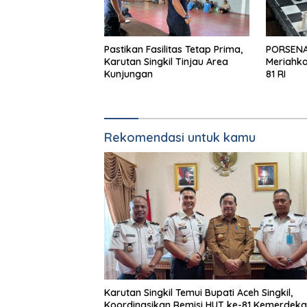
Pastikan Fasilitas Tetap Prima,
PORSENAP
Karutan Singkil Tinjau Area
Meriahka
Kunjungan
81 RI
Rekomendasi untuk kamu
Karutan Singkil Temui Bupati Aceh Singkil,
Koordinasikan Remisi HUT ke-81 Kemerdeka