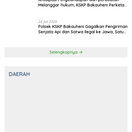
Silaturahmi Bersama Awak Media
24 Juli 2026
Antisipasi Penyelundupan dan perbuatan
Melanggar hukum, KSKP Bakauheni Perketat
Pemeriksaan Kendaraan Jalur
Penyeberangan
24 Juli 2026
Polsek KSKP Bakauheni Gagalkan Pengiriman
Senjata Api dan Satwa Ilegal ke Jawa, Satu
Pelaku Ditangkap di Cikarang
Selengkapnya
DAERAH