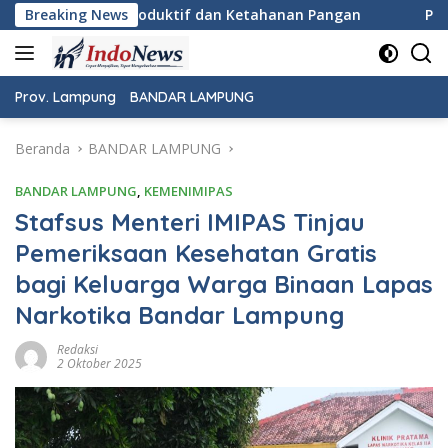
Langsung
tif dan Ketahanan Pangan
Breaking News
Pemeriksaan Kesehatan Gratis
ke
konten
Prov. Lampung
BANDAR LAMPUNG
Beranda
BANDAR LAMPUNG
BANDAR LAMPUNG
,
KEMENIMIPAS
Stafsus Menteri IMIPAS Tinjau
Pemeriksaan Kesehatan Gratis
bagi Keluarga Warga Binaan Lapas
Narkotika Bandar Lampung
Redaksi
2 Oktober 2025