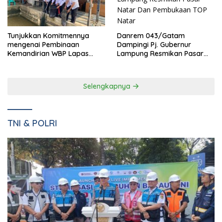
Danrem 043/Gatam
Tunjukkan Komitmennya
Dampingi Pj. Gubernur
mengenai Pembinaan
Lampung Resmikan Pasar
Kemandirian WBP Lapas
Natar Dan Pembukaan TOP
Narkotika Kelas IIA Bandar
Natar
Lampung Panen Lele
Selengkapnya
TNI & POLRI