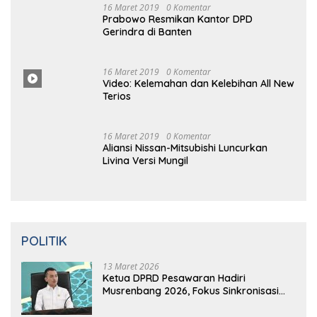
Gerindra di Banten
16 Maret
2019
0
Komentar
Video: Kelemahan dan Kelebihan All New
Terios
16
Ma
Ret 2019
0 Komentar
Aliansi Nissan-Mitsubishi Luncurkan
Livina Versi Mungil
POLITIK
13 Maret 2026
Ketua DPRD Pesawaran Hadiri
Musrenbang 2026, Fokus Sinkronisasi
Aspirasi Rakyat untuk RKPD 2027
5 Februari 2026