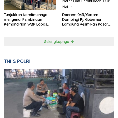
Danrem 043/Gatam
Tunjukkan Komitmennya
Dampingi Pj. Gubernur
mengenai Pembinaan
Lampung Resmikan Pasar
Kemandirian WBP Lapas
Natar Dan Pembukaan TOP
Narkotika Kelas IIA Bandar
Natar
Lampung Panen Lele
Selengkapnya
TNI & POLRI