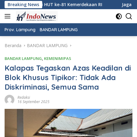
Langsung
emerdekaan RI
Breaking News
Jaga Keamanan Pintu Gerbang Sumatera,
ke
konten
Prov. Lampung
BANDAR LAMPUNG
Beranda
BANDAR LAMPUNG
BANDAR LAMPUNG
,
KEMENIMIPAS
Kalapas Tegaskan Azas Keadilan di
Blok Khusus Tipikor: Tidak Ada
Diskriminasi, Semua Sama
Redaksi
16 September 2025