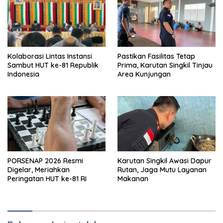
Kolaborasi Lintas Instansi
Pastikan Fasilitas Tetap
Sambut HUT ke-81 Republik
Prima, Karutan Singkil Tinjau
Indonesia
Area Kunjungan
PORSENAP 2026 Resmi
Karutan Singkil Awasi Dapur
Digelar, Meriahkan
Rutan, Jaga Mutu Layanan
Peringatan HUT ke-81 RI
Makanan