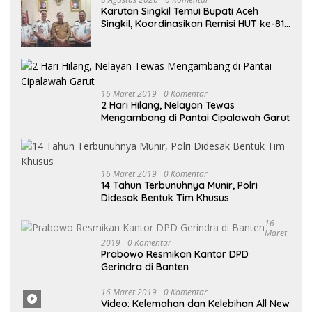
Karutan Singkil Temui Bupati Aceh
Singkil, Koordinasikan Remisi HUT ke-81
Kemerdekaan RI
16 Maret 2019
0 Komentar
2 Hari Hilang, Nelayan Tewas
Mengambang di Pantai Cipalawah Garut
16 Maret 2019
0 Komentar
14 Tahun Terbunuhnya Munir, Polri
Didesak Bentuk Tim Khusus
16
Maret
2019
0 Komentar
Prabowo Resmikan Kantor DPD
Gerindra di Banten
16 Maret
2019
0
Komentar