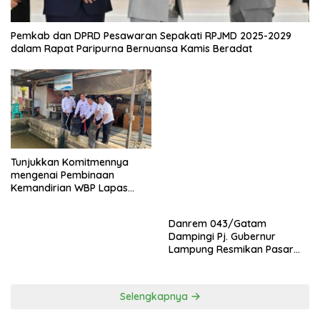
Pemkab dan DPRD Pesawaran Sepakati RPJMD 2025-2029
dalam Rapat Paripurna Bernuansa Kamis Beradat
Danrem 043/Gatam
Tunjukkan Komitmennya
Dampingi Pj. Gubernur
mengenai Pembinaan
Lampung Resmikan Pasar
Kemandirian WBP Lapas
Natar Dan Pembukaan TOP
Narkotika Kelas IIA Bandar
Natar
Lampung Panen Lele
Selengkapnya
TNI & POLRI