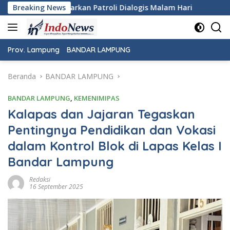
Langsung
Dialogis Malam Hari
Breaking News
Wujudkan Rasa Aman dan Damai, P
ke
konten
Prov. Lampung
BANDAR LAMPUNG
Beranda
BANDAR LAMPUNG
BANDAR LAMPUNG
,
KEMENIMIPAS
Kalapas dan Jajaran Tegaskan
Pentingnya Pendidikan dan Vokasi
dalam Kontrol Blok di Lapas Kelas I
Bandar Lampung
Redaksi
16 September 2025