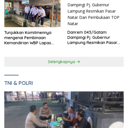
Pemkab dan DPRD Pesawaran Sepakati RPJMD 2025-2029
dalam Rapat Paripurna Bernuansa Kamis Beradat
Danrem 043/Gatam
Tunjukkan Komitmennya
Dampingi Pj. Gubernur
mengenai Pembinaan
Lampung Resmikan Pasar
Kemandirian WBP Lapas
Natar Dan Pembukaan TOP
Narkotika Kelas IIA Bandar
Natar
Lampung Panen Lele
Selengkapnya