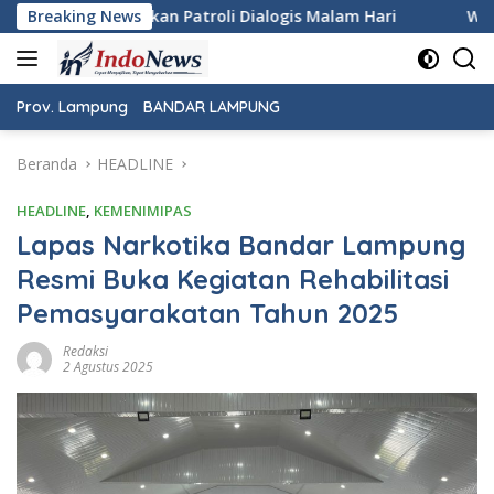
Langsung
ialogis Malam Hari
Breaking News
Wujudkan Rasa Aman dan Damai, Pe
ke
konten
Prov. Lampung
BANDAR LAMPUNG
Beranda
HEADLINE
HEADLINE
,
KEMENIMIPAS
Lapas Narkotika Bandar Lampung
Resmi Buka Kegiatan Rehabilitasi
Pemasyarakatan Tahun 2025
Redaksi
2 Agustus 2025