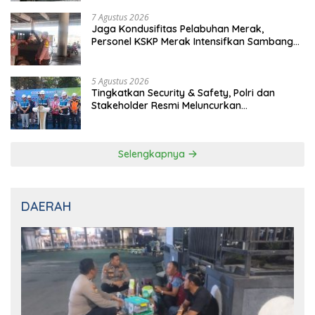
Pelabuhan
7 Agustus 2026
Tingkatkan Kesiapsiagaan, Personel KSKP
Merak Gelar Sispam Mako dan Patroli Jam
Rawan
7 Agustus 2026
Pererat Silahturahmi dan Jaga Kondusifitas,
Personel KSKP Merak Gelar Shalat Subuh
Keliling
7 Agustus 2026
Jaga Kondusifitas Pelabuhan Merak,
Personel KSKP Merak Intensifkan Sambang
dan Patroli Dialogis
5 Agustus 2026
Tingkatkan Security & Safety, Polri dan
Stakeholder Resmi Meluncurkan
Implementasi Sterilisasi Pelabuhan Bakauheni
Selengkapnya