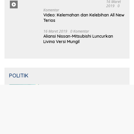
16 Maret 2019
0 Komentar
14 Tahun Terbunuhnya Munir, Polri
Didesak Bentuk Tim Khusus
16
Maret
2019
0 Komentar
Prabowo Resmikan Kantor DPD
Gerindra di Banten
16 Maret
2019
0
Komentar
Video: Kelemahan dan Kelebihan All New
Terios
16
Ma
Ret 2019
0 Komentar
Aliansi Nissan-Mitsubishi Luncurkan
Livina Versi Mungil