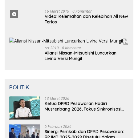
Maret
2019
0 Komentar
Prabowo Resmikan Kantor DPD
Gerindra di Banten
16 Maret
2019
0
Komentar
Video: Kelemahan dan Kelebihan All New
Terios
16
Ma
Ret 2019
0 Komentar
Aliansi Nissan-Mitsubishi Luncurkan
Livina Versi Mungil
POLITIK
13 Maret 2026
Ketua DPRD Pesawaran Hadiri
Musrenbang 2026, Fokus Sinkronisasi
Aspirasi Rakyat untuk RKPD 2027