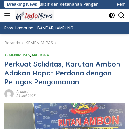
Langsung
Ketahanan Pangan
Breaking News
Pemeriksaan Kesehatan Gratis Warnai 
ke
konten
Prov. Lampung
BANDAR LAMPUNG
Beranda
KEMENIMIPAS
KEMENIMIPAS
,
NASIONAL
Perkuat Soliditas, Karutan Ambon
Adakan Rapat Perdana dengan
Petugas Pengamanan.
Redaksi
31 Mei 2025