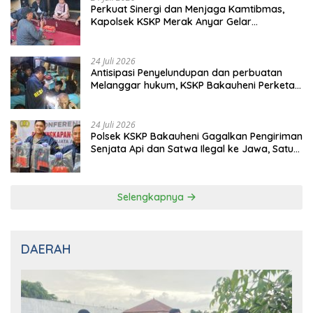
Perkuat Sinergi dan Menjaga Kamtibmas,
Kapolsek KSKP Merak Anyar Gelar
Silaturahmi Bersama Awak Media
24 Juli 2026
Antisipasi Penyelundupan dan perbuatan
Melanggar hukum, KSKP Bakauheni Perketat
Pemeriksaan Kendaraan Jalur
Penyeberangan
24 Juli 2026
Polsek KSKP Bakauheni Gagalkan Pengiriman
Senjata Api dan Satwa Ilegal ke Jawa, Satu
Pelaku Ditangkap di Cikarang
Selengkapnya
DAERAH