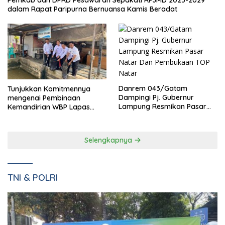
Pemkab dan DPRD Pesawaran Sepakati RPJMD 2025-2029
dalam Rapat Paripurna Bernuansa Kamis Beradat
Danrem 043/Gatam
Tunjukkan Komitmennya
Dampingi Pj. Gubernur
mengenai Pembinaan
Lampung Resmikan Pasar
Kemandirian WBP Lapas
Natar Dan Pembukaan TOP
Narkotika Kelas IIA Bandar
Natar
Lampung Panen Lele
Selengkapnya
TNI & POLRI