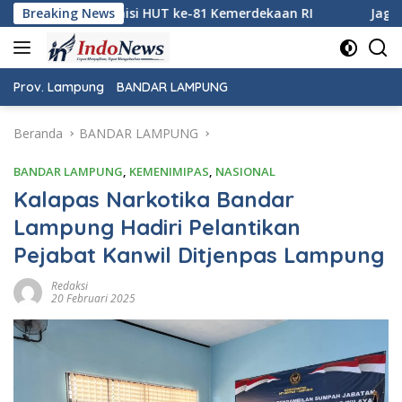
Langsung
81 Kemerdekaan RI
Breaking News
Jaga Keamanan Pintu Gerbang Sumate
ke
konten
Prov. Lampung
BANDAR LAMPUNG
Beranda
BANDAR LAMPUNG
BANDAR LAMPUNG
,
KEMENIMIPAS
,
NASIONAL
Kalapas Narkotika Bandar
Lampung Hadiri Pelantikan
Pejabat Kanwil Ditjenpas Lampung
Redaksi
20 Februari 2025