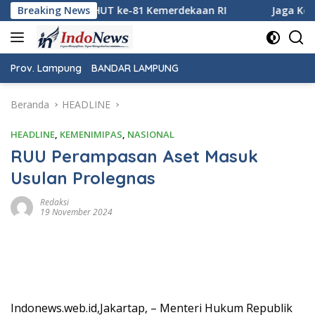
Langsung
Kemerdekaan RI
Breaking News
Jaga Keamanan Pintu Gerbang Sumatera,
ke
konten
Prov. Lampung
BANDAR LAMPUNG
Beranda
HEADLINE
HEADLINE
,
KEMENIMIPAS
,
NASIONAL
RUU Perampasan Aset Masuk
Usulan Prolegnas
Redaksi
19 November 2024
Indonews.web.id,Jakartap, – Menteri Hukum Republik