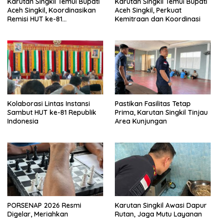
Karutan Singkil Temui Bupati
Karutan Singkil Temui Bupati
Aceh Singkil, Koordinasikan
Aceh Singkil, Perkuat
Remisi HUT ke-81
Kemitraan dan Koordinasi
Kemerdekaan RI
Kolaborasi Lintas Instansi
Pastikan Fasilitas Tetap
Sambut HUT ke-81 Republik
Prima, Karutan Singkil Tinjau
Indonesia
Area Kunjungan
PORSENAP 2026 Resmi
Karutan Singkil Awasi Dapur
Digelar, Meriahkan
Rutan, Jaga Mutu Layanan