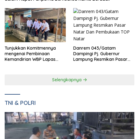
Danrem 043/Gatam
Tunjukkan Komitmennya
Dampingi Pj. Gubernur
mengenai Pembinaan
Lampung Resmikan Pasar
Kemandirian WBP Lapas
Natar Dan Pembukaan TOP
Narkotika Kelas IIA Bandar
Natar
Lampung Panen Lele
Selengkapnya
TNI & POLRI