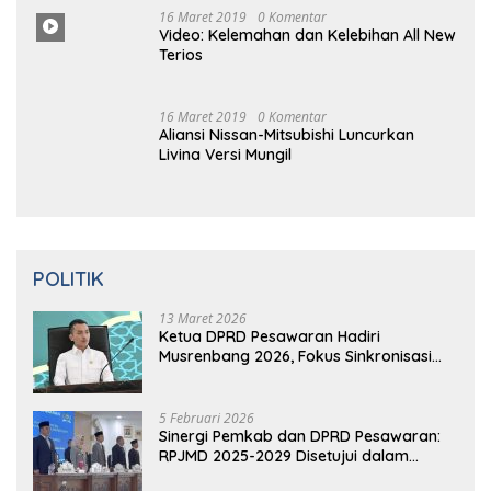
2019
0 Komentar
Prabowo Resmikan Kantor DPD
Gerindra di Banten
16 Maret
2019
0
Komentar
Video: Kelemahan dan Kelebihan All New
Terios
16
Ma
Ret 2019
0 Komentar
Aliansi Nissan-Mitsubishi Luncurkan
Livina Versi Mungil
POLITIK
13 Maret 2026
Ketua DPRD Pesawaran Hadiri
Musrenbang 2026, Fokus Sinkronisasi
Aspirasi Rakyat untuk RKPD 2027