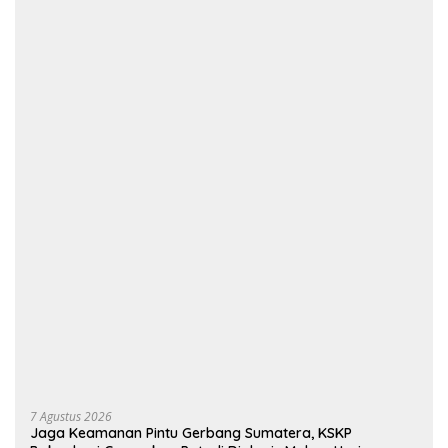
7 Agustus 2026
Jaga Keamanan Pintu Gerbang Sumatera, KSKP
Bakauheni Gencarkan Patroli Dialogis Malam Hari
7 Agustus 2026
Karutan Singkil Temui Bupati Aceh
Singkil, Perkuat Kemitraan dan
Koordinasi
7 Agustus 2026
Kolaborasi Lintas Instansi Sambut HUT
ke-81 Republik Indonesia