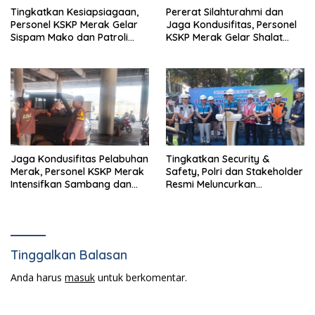
Tingkatkan Kesiapsiagaan,
Pererat Silahturahmi dan
Personel KSKP Merak Gelar
Jaga Kondusifitas, Personel
Sispam Mako dan Patroli
KSKP Merak Gelar Shalat
Jam Rawan
Subuh Keliling
Jaga Kondusifitas Pelabuhan
Tingkatkan Security &
Merak, Personel KSKP Merak
Safety, Polri dan Stakeholder
Intensifkan Sambang dan
Resmi Meluncurkan
Patroli Dialogis
Implementasi Sterilisasi
Pelabuhan Bakauheni
Tinggalkan Balasan
Anda harus
masuk
untuk berkomentar.