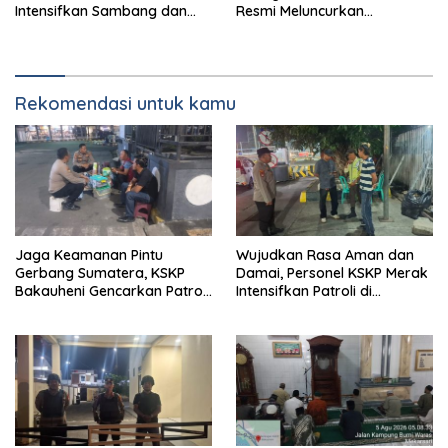
Intensifkan Sambang dan
Resmi Meluncurkan
Patroli Dialogis
Implementasi Sterilisasi
Pelabuhan Bakauheni
Rekomendasi untuk kamu
Jaga Keamanan Pintu
Wujudkan Rasa Aman dan
Gerbang Sumatera, KSKP
Damai, Personel KSKP Merak
Bakauheni Gencarkan Patroli
Intensifkan Patroli di
Dialogis Malam Hari
Kawasan Pelabuhan