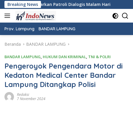
Langsung
Dialogis Malam Hari
Breaking News
Wujudkan Rasa Aman dan Damai, P
ke
konten
Prov. Lampung
BANDAR LAMPUNG
Beranda
BANDAR LAMPUNG
BANDAR LAMPUNG
,
HUKUM DAN KRIMINAL
,
TNI & POLRI
Pengeroyok Pengendara Motor di
Kedaton Medical Center Bandar
Lampung Ditangkap Polisi
Redaksi
7 November 2024