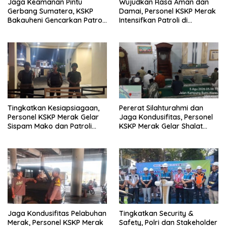
Jaga Keamanan Pintu
Wujudkan Rasa Aman dan
Gerbang Sumatera, KSKP
Damai, Personel KSKP Merak
Bakauheni Gencarkan Patroli
Intensifkan Patroli di
Dialogis Malam Hari
Kawasan Pelabuhan
Tingkatkan Kesiapsiagaan,
Pererat Silahturahmi dan
Personel KSKP Merak Gelar
Jaga Kondusifitas, Personel
Sispam Mako dan Patroli
KSKP Merak Gelar Shalat
Jam Rawan
Subuh Keliling
Jaga Kondusifitas Pelabuhan
Tingkatkan Security &
Merak, Personel KSKP Merak
Safety, Polri dan Stakeholder