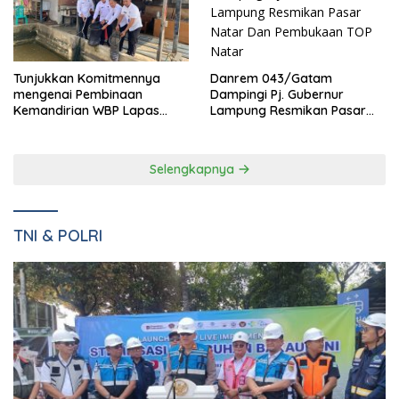
Danrem 043/Gatam
Tunjukkan Komitmennya
Dampingi Pj. Gubernur
mengenai Pembinaan
Lampung Resmikan Pasar
Kemandirian WBP Lapas
Natar Dan Pembukaan TOP
Narkotika Kelas IIA Bandar
Natar
Lampung Panen Lele
Selengkapnya
TNI & POLRI