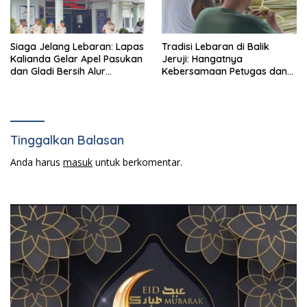
Siaga Jelang Lebaran: Lapas
Tradisi Lebaran di Balik
Kalianda Gelar Apel Pasukan
Jeruji: Hangatnya
dan Gladi Bersih Alur
Kebersamaan Petugas dan
Kunjungan Idulfitri
Warga Binaan Lapas
Narkotika Bandar Lampung
Menganyam Ketupat
Tinggalkan Balasan
Anda harus
masuk
untuk berkomentar.