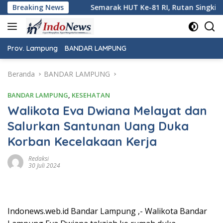
Langsung
arak HUT Ke-81 RI, Rutan Singkil Resmi Buka Pekan Olahraga 
Breaking News
ke
konten
Prov. Lampung
BANDAR LAMPUNG
Beranda
BANDAR LAMPUNG
BANDAR LAMPUNG
,
KESEHATAN
Walikota Eva Dwiana Melayat dan
Salurkan Santunan Uang Duka
Korban Kecelakaan Kerja
Redaksi
30 Juli 2024
Indonews.web.id Bandar Lampung ,- Walikota Bandar