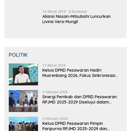
16 Maret
2019
0
Komentar
Video: Kelemahan dan Kelebihan All New
Terios
16
Ma
Ret 2019
0 Komentar
Aliansi Nissan-Mitsubishi Luncurkan
Livina Versi Mungil
POLITIK
13 Maret 2026
Ketua DPRD Pesawaran Hadiri
Musrenbang 2026, Fokus Sinkronisasi
Aspirasi Rakyat untuk RKPD 2027
5 Februari 2026
Sinergi Pemkab dan DPRD Pesawaran:
RPJMD 2025-2029 Disetujui dalam
Paripurna