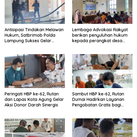
Antisipasi Tindakan Melawan
Lembaga Advokasi Rakyat
Hukum, Satbrimob Polda
berikan penyuluhan hukum
Lampung Sukses Gelar
kepada perangkat desa
Airport Contingency Exercise
untuk wujudkan desa sadar
di Bandara Radin Inten II
hukum.
Peringati HBP ke-62, Rutan
Sambut HBP ke-62, Rutan
dan Lapas Kota Agung Gelar
Dumai Hadirkan Layanan
Aksi Donor Darah Sinergis
Pengobatan Gratis bagi
Keluarga Warga Binaan