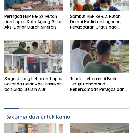
Peringati HBP ke-62, Rutan
Sambut HBP ke-62, Rutan
dan Lapas Kota Agung Gelar
Dumai Hadirkan Layanan
Aksi Donor Darah Sinergis
Pengobatan Gratis bagi
Keluarga Warga Binaan
Siaga Jelang Lebaran: Lapas
Tradisi Lebaran di Balik
Kalianda Gelar Apel Pasukan
Jeruji: Hangatnya
dan Gladi Bersih Alur
Kebersamaan Petugas dan
Kunjungan Idulfitri
Warga Binaan Lapas
Narkotika Bandar Lampung
Menganyam Ketupat
Rekomendasi untuk kamu