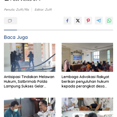
Penulis: Zulfi/Rls
Editor: Zulfi
Baca Juga
Antisipasi Tindakan Melawan
Lembaga Advokasi Rakyat
Hukum, Satbrimob Polda
berikan penyuluhan hukum
Lampung Sukses Gelar
kepada perangkat desa
Airport Contingency Exercise
untuk wujudkan desa sadar
di Bandara Radin Inten II
hukum.