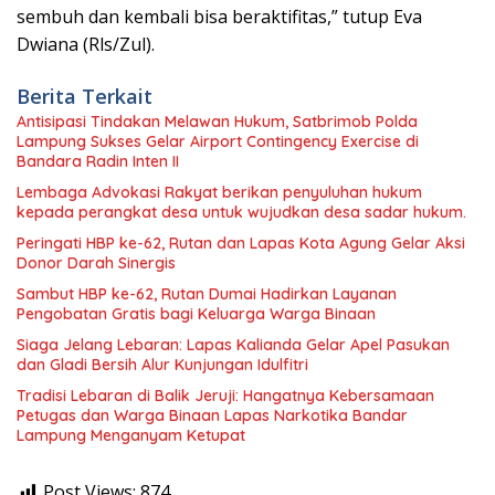
sembuh dan kembali bisa beraktifitas,” tutup Eva
Dwiana (Rls/Zul).
Berita Terkait
Antisipasi Tindakan Melawan Hukum, Satbrimob Polda
Lampung Sukses Gelar Airport Contingency Exercise di
Bandara Radin Inten II
Lembaga Advokasi Rakyat berikan penyuluhan hukum
kepada perangkat desa untuk wujudkan desa sadar hukum.
Peringati HBP ke-62, Rutan dan Lapas Kota Agung Gelar Aksi
Donor Darah Sinergis
Sambut HBP ke-62, Rutan Dumai Hadirkan Layanan
Pengobatan Gratis bagi Keluarga Warga Binaan
Siaga Jelang Lebaran: Lapas Kalianda Gelar Apel Pasukan
dan Gladi Bersih Alur Kunjungan Idulfitri
Tradisi Lebaran di Balik Jeruji: Hangatnya Kebersamaan
Petugas dan Warga Binaan Lapas Narkotika Bandar
Lampung Menganyam Ketupat
Post Views:
874