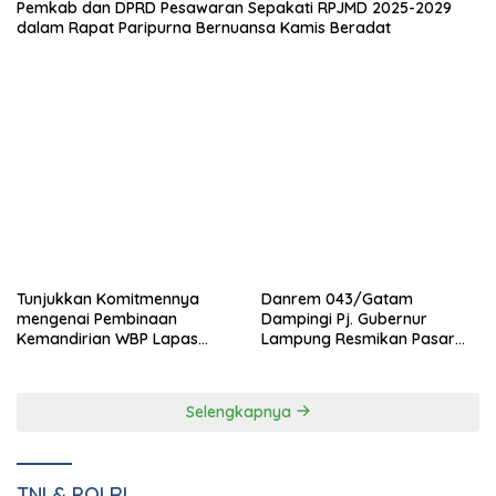
Pemkab dan DPRD Pesawaran Sepakati RPJMD 2025-2029
dalam Rapat Paripurna Bernuansa Kamis Beradat
Danrem 043/Gatam
Tunjukkan Komitmennya
Dampingi Pj. Gubernur
mengenai Pembinaan
Lampung Resmikan Pasar
Kemandirian WBP Lapas
Natar Dan Pembukaan TOP
Narkotika Kelas IIA Bandar
Natar
Lampung Panen Lele
Selengkapnya
TNI & POLRI