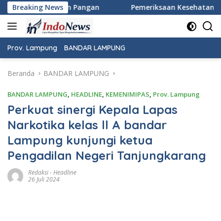
Langsung
ngan
Breaking News
Pemeriksaan Kesehatan Gratis Warnai Peringatan H
ke
konten
Prov. Lampung
BANDAR LAMPUNG
Beranda
BANDAR LAMPUNG
BANDAR LAMPUNG
,
HEADLINE
,
KEMENIMIPAS
,
Prov. Lampung
Perkuat sinergi Kepala Lapas
Narkotika kelas ll A bandar
Lampung kunjungi ketua
Pengadilan Negeri Tanjungkarang
Redaksi
-
Headline
26 Juli 2024