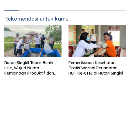
Rekomendasi untuk kamu
Rutan Singkil Tebar Benih
Pemeriksaan Kesehatan
Lele, Wujud Nyata
Gratis Warnai Peringatan
Pembinaan Produktif dan
HUT Ke-81 RI di Rutan Singkil
Ketahanan Pangan
Semarak HUT Ke-81 RI, Rutan
Matangkan Persiapan HUT
Singkil Resmi Buka Pekan
ke-81 RI, Rutan Singkil Gelar