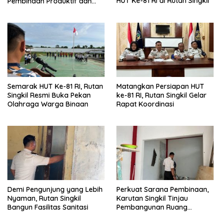
Pembinaan Produktif dan
HUT Ke-81 RI di Rutan Singkil
Ketahanan Pangan
Semarak HUT Ke-81 RI, Rutan
Matangkan Persiapan HUT
Singkil Resmi Buka Pekan
ke-81 RI, Rutan Singkil Gelar
Olahraga Warga Binaan
Rapat Koordinasi
Demi Pengunjung yang Lebih
Perkuat Sarana Pembinaan,
Nyaman, Rutan Singkil
Karutan Singkil Tinjau
Bangun Fasilitas Sanitasi
Pembangunan Ruang
Serbaguna