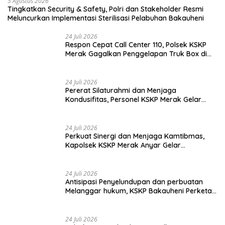
24 Juli 2026
Respon Cepat Call Center 110, Polsek KSKP
Merak Gagalkan Penggelapan Truk Box di
Dermaga 7
24 Juli 2026
Pererat Silaturahmi dan Menjaga
Kondusifitas, Personel KSKP Merak Gelar
Shalat Keliling dan menyapa masyarakat.
24 Juli 2026
Perkuat Sinergi dan Menjaga Kamtibmas,
Kapolsek KSKP Merak Anyar Gelar
Silaturahmi Bersama Awak Media
24 Juli 2026
Antisipasi Penyelundupan dan perbuatan
Melanggar hukum, KSKP Bakauheni Perketat
Pemeriksaan Kendaraan Jalur
Penyeberangan
24 Juli 2026
Polsek KSKP Bakauheni Gagalkan Pengiriman
Senjata Api dan Satwa Ilegal ke Jawa, Satu
Pelaku Ditangkap di Cikarang