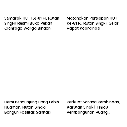
Olahraga Warga Binaan
Rapat Koordinasi
Demi Pengunjung yang Lebih
Perkuat Sarana Pembinaan,
Nyaman, Rutan Singkil
Karutan Singkil Tinjau
Bangun Fasilitas Sanitasi
Pembangunan Ruang
Serbaguna
Tinggalkan Balasan
Anda harus
masuk
untuk berkomentar.