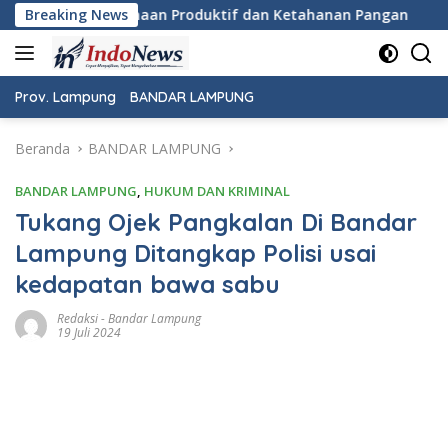
Langsung
tif dan Ketahanan Pangan
Breaking News
Pemeriksaan Kesehatan Grati
ke
konten
Prov. Lampung
BANDAR LAMPUNG
Beranda
BANDAR LAMPUNG
BANDAR LAMPUNG
,
HUKUM DAN KRIMINAL
Tukang Ojek Pangkalan Di Bandar
Lampung Ditangkap Polisi usai
kedapatan bawa sabu
Redaksi
-
Bandar Lampung
19 Juli 2024