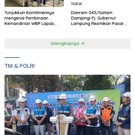
Danrem 043/Gatam
Tunjukkan Komitmennya
Dampingi Pj. Gubernur
mengenai Pembinaan
Lampung Resmikan Pasar
Kemandirian WBP Lapas
Natar Dan Pembukaan TOP
Narkotika Kelas IIA Bandar
Natar
Lampung Panen Lele
Selengkapnya
TNI & POLRI