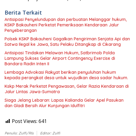
Berita Terkait
Antisipasi Penyelundupan dan perbuatan Melanggar hukum,
KSKP Bakauheni Perketat Pemeriksaan Kendaraan Jalur
Penyeberangan
Polsek KSKP Bakauheni Gagalkan Pengiriman Senjata Api dan
Satwa Ilegal ke Jawa, Satu Pelaku Ditangkap di Cikarang
Antisipasi Tindakan Melawan Hukum, Satbrimob Polda
Lampung Sukses Gelar Airport Contingency Exercise di
Bandara Radin Inten II
Lembaga Advokasi Rakyat berikan penyuluhan hukum
kepada perangkat desa untuk wujudkan desa sadar hukum.
Kskp Merak Perketat Pengawasan, Gelar Razia Kendaraan di
Jalur Lintas Jawa-Sumatra
Siaga Jelang Lebaran: Lapas Kalianda Gelar Apel Pasukan
dan Gladi Bersih Alur Kunjungan Idulfitri
Post Views:
641
Penulis: Zulfi/Rls
Editor: Zulfi