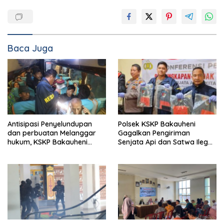
Baca Juga
Antisipasi Penyelundupan
Polsek KSKP Bakauheni
dan perbuatan Melanggar
Gagalkan Pengiriman
hukum, KSKP Bakauheni
Senjata Api dan Satwa Ilegal
Perketat Pemeriksaan
ke Jawa, Satu Pelaku
Kendaraan Jalur
Ditangkap di Cikarang
Penyeberangan