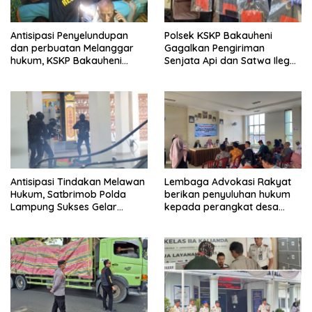
Antisipasi Penyelundupan
Polsek KSKP Bakauheni
dan perbuatan Melanggar
Gagalkan Pengiriman
hukum, KSKP Bakauheni
Senjata Api dan Satwa Ilegal
Perketat Pemeriksaan
ke Jawa, Satu Pelaku
Kendaraan Jalur
Ditangkap di Cikarang
Penyeberangan
Antisipasi Tindakan Melawan
Lembaga Advokasi Rakyat
Hukum, Satbrimob Polda
berikan penyuluhan hukum
Lampung Sukses Gelar
kepada perangkat desa
Airport Contingency Exercise
untuk wujudkan desa sadar
di Bandara Radin Inten II
hukum.