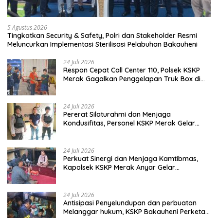
5 Agustus 2026
Tingkatkan Security & Safety, Polri dan Stakeholder Resmi
Meluncurkan Implementasi Sterilisasi Pelabuhan Bakauheni
24 Juli 2026
Respon Cepat Call Center 110, Polsek KSKP
Merak Gagalkan Penggelapan Truk Box di
Dermaga 7
24 Juli 2026
Pererat Silaturahmi dan Menjaga
Kondusifitas, Personel KSKP Merak Gelar
Shalat Keliling dan menyapa masyarakat.
24 Juli 2026
Perkuat Sinergi dan Menjaga Kamtibmas,
Kapolsek KSKP Merak Anyar Gelar
Silaturahmi Bersama Awak Media
24 Juli 2026
Antisipasi Penyelundupan dan perbuatan
Melanggar hukum, KSKP Bakauheni Perketat