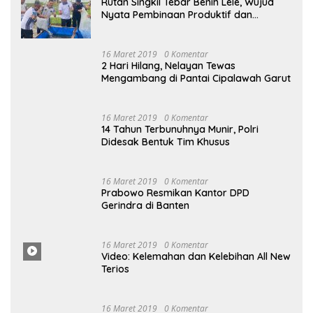
Rutan Singkil Tebar Benih Lele, Wujud
Nyata Pembinaan Produktif dan
Ketahanan Pangan
16 Maret 2019
0 Komentar
2 Hari Hilang, Nelayan Tewas
Mengambang di Pantai Cipalawah Garut
16 Maret 2019
0 Komentar
14 Tahun Terbunuhnya Munir, Polri
Didesak Bentuk Tim Khusus
16
Maret
2019
0 Komentar
Prabowo Resmikan Kantor DPD
Gerindra di Banten
16 Maret
2019
0
Komentar