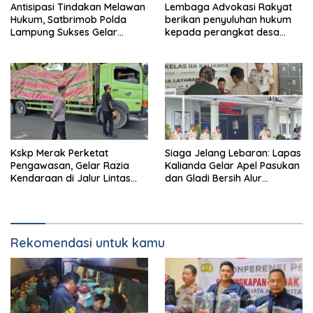
Antisipasi Tindakan Melawan
Lembaga Advokasi Rakyat
Hukum, Satbrimob Polda
berikan penyuluhan hukum
Lampung Sukses Gelar
kepada perangkat desa
Airport Contingency Exercise
untuk wujudkan desa sadar
di Bandara Radin Inten II
hukum.
Kskp Merak Perketat
Siaga Jelang Lebaran: Lapas
Pengawasan, Gelar Razia
Kalianda Gelar Apel Pasukan
Kendaraan di Jalur Lintas
dan Gladi Bersih Alur
Jawa-Sumatra
Kunjungan Idulfitri
Rekomendasi untuk kamu