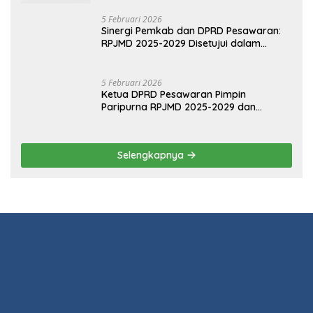
13 Maret 2026
Ketua DPRD Pesawaran Hadiri
Musrenbang 2026, Fokus Sinkronisasi
Aspirasi Rakyat untuk RKPD 2027
5 Februari 2026
Sinergi Pemkab dan DPRD Pesawaran:
RPJMD 2025-2029 Disetujui dalam
Paripurna
5 Februari 2026
Ketua DPRD Pesawaran Pimpin
Paripurna RPJMD 2025-2029 dan
Penyampaian 4 Ranperda Inisiatif
Selengkapnya