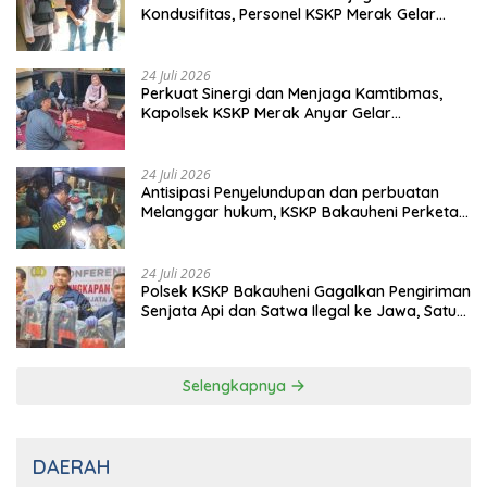
Kondusifitas, Personel KSKP Merak Gelar
Shalat Keliling dan menyapa masyarakat.
24 Juli 2026
Perkuat Sinergi dan Menjaga Kamtibmas,
Kapolsek KSKP Merak Anyar Gelar
Silaturahmi Bersama Awak Media
24 Juli 2026
Antisipasi Penyelundupan dan perbuatan
Melanggar hukum, KSKP Bakauheni Perketat
Pemeriksaan Kendaraan Jalur
Penyeberangan
24 Juli 2026
Polsek KSKP Bakauheni Gagalkan Pengiriman
Senjata Api dan Satwa Ilegal ke Jawa, Satu
Pelaku Ditangkap di Cikarang
Selengkapnya
DAERAH