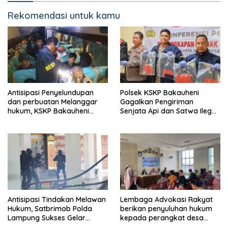
Rekomendasi untuk kamu
Antisipasi Penyelundupan
Polsek KSKP Bakauheni
dan perbuatan Melanggar
Gagalkan Pengiriman
hukum, KSKP Bakauheni
Senjata Api dan Satwa Ilegal
Perketat Pemeriksaan
ke Jawa, Satu Pelaku
Kendaraan Jalur
Ditangkap di Cikarang
Penyeberangan
Antisipasi Tindakan Melawan
Lembaga Advokasi Rakyat
Hukum, Satbrimob Polda
berikan penyuluhan hukum
Lampung Sukses Gelar
kepada perangkat desa
Airport Contingency Exercise
untuk wujudkan desa sadar