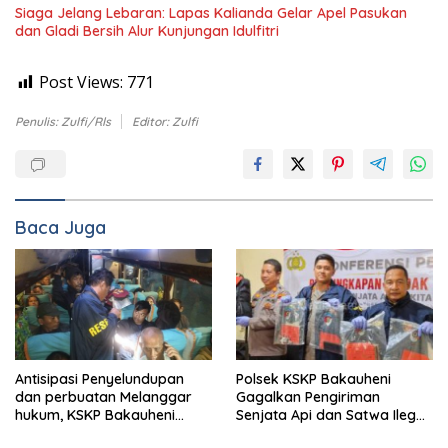
Siaga Jelang Lebaran: Lapas Kalianda Gelar Apel Pasukan
dan Gladi Bersih Alur Kunjungan Idulfitri
Post Views:
771
Penulis: Zulfi/Rls
Editor: Zulfi
Baca Juga
Antisipasi Penyelundupan
Polsek KSKP Bakauheni
dan perbuatan Melanggar
Gagalkan Pengiriman
hukum, KSKP Bakauheni
Senjata Api dan Satwa Ilegal
Perketat Pemeriksaan
ke Jawa, Satu Pelaku