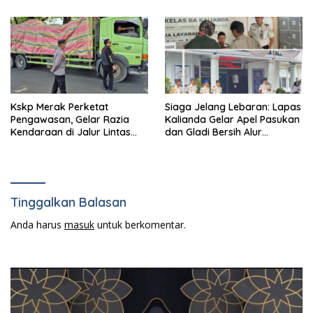
di Bandara Radin Inten II
hukum.
Kskp Merak Perketat
Siaga Jelang Lebaran: Lapas
Pengawasan, Gelar Razia
Kalianda Gelar Apel Pasukan
Kendaraan di Jalur Lintas
dan Gladi Bersih Alur
Jawa-Sumatra
Kunjungan Idulfitri
Tinggalkan Balasan
Anda harus
masuk
untuk berkomentar.