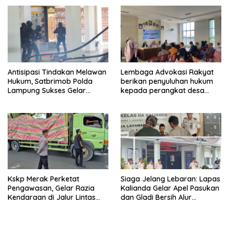
Kendaraan Jalur
Ditangkap di Cikarang
Penyeberangan
Antisipasi Tindakan Melawan
Lembaga Advokasi Rakyat
Hukum, Satbrimob Polda
berikan penyuluhan hukum
Lampung Sukses Gelar
kepada perangkat desa
Airport Contingency Exercise
untuk wujudkan desa sadar
di Bandara Radin Inten II
hukum.
Kskp Merak Perketat
Siaga Jelang Lebaran: Lapas
Pengawasan, Gelar Razia
Kalianda Gelar Apel Pasukan
Kendaraan di Jalur Lintas
dan Gladi Bersih Alur
Jawa-Sumatra
Kunjungan Idulfitri