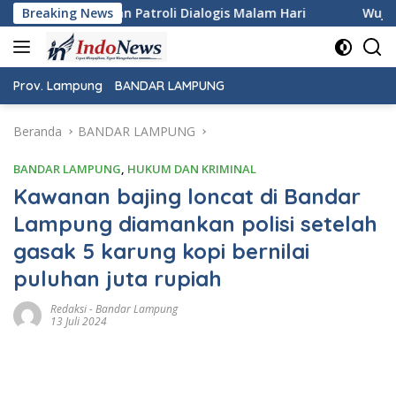
Langsung
gis Malam Hari
Breaking News
Wujudkan Rasa Aman dan Damai, Person
ke
konten
Prov. Lampung
BANDAR LAMPUNG
Beranda
BANDAR LAMPUNG
BANDAR LAMPUNG
,
HUKUM DAN KRIMINAL
Kawanan bajing loncat di Bandar
Lampung diamankan polisi setelah
gasak 5 karung kopi bernilai
puluhan juta rupiah
Redaksi
-
Bandar Lampung
13 Juli 2024