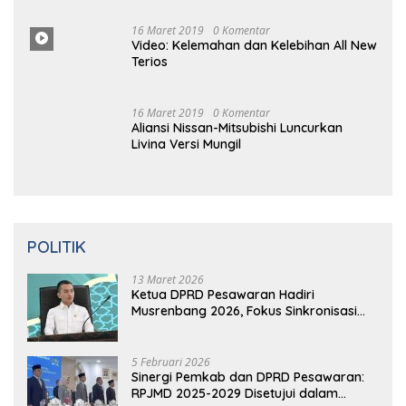
Maret
2019
0 Komentar
Prabowo Resmikan Kantor DPD
Gerindra di Banten
16 Maret
2019
0
Komentar
Video: Kelemahan dan Kelebihan All New
Terios
16
Ma
Ret 2019
0 Komentar
Aliansi Nissan-Mitsubishi Luncurkan
Livina Versi Mungil
POLITIK
13 Maret 2026
Ketua DPRD Pesawaran Hadiri
Musrenbang 2026, Fokus Sinkronisasi
Aspirasi Rakyat untuk RKPD 2027