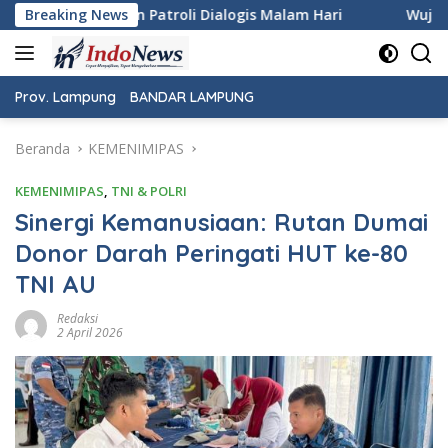
Langsung
is Malam Hari
Breaking News
Wujudkan Rasa Aman dan Damai, Persone
ke
konten
Prov. Lampung
BANDAR LAMPUNG
Beranda
KEMENIMIPAS
KEMENIMIPAS
,
TNI & POLRI
Sinergi Kemanusiaan: Rutan Dumai
Donor Darah Peringati HUT ke-80
TNI AU
Redaksi
2 April 2026