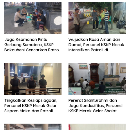
Jaga Keamanan Pintu
Wujudkan Rasa Aman dan
Gerbang Sumatera, KSKP
Damai, Personel KSKP Merak
Bakauheni Gencarkan Patroli
Intensifkan Patroli di
Dialogis Malam Hari
Kawasan Pelabuhan
Tingkatkan Kesiapsiagaan,
Pererat Silahturahmi dan
Personel KSKP Merak Gelar
Jaga Kondusifitas, Personel
Sispam Mako dan Patroli
KSKP Merak Gelar Shalat
Jam Rawan
Subuh Keliling