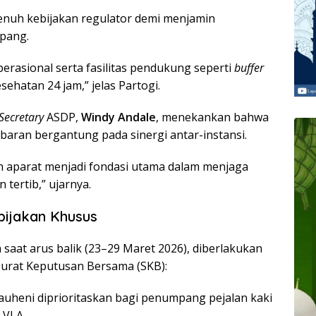
enuh kebijakan regulator demi menjamin
pang.
erasional serta fasilitas pendukung seperti
buffer
sehatan 24 jam,” jelas Partogi.
Secretary
ASDP,
Windy Andale
, menekankan bahwa
aran bergantung pada sinergi antar-instansi.
dan aparat menjadi fondasi utama dalam menjaga
tertib,” ujarnya.
bijakan Khusus
saat arus balik (23–29 Maret 2026), diberlakukan
urat Keputusan Bersama (SKB):
uheni diprioritaskan bagi penumpang pejalan kaki
VI A.