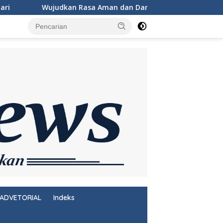
dan Damai, Personel KSKP Merak Intensifkan Patroli di Kawas
ADVETORIAL
Indeks