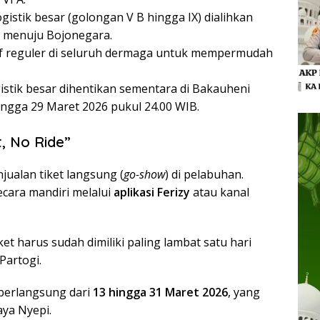
istik besar (golongan V B hingga IX) dialihkan
u menuju Bojonegara.
if reguler di seluruh dermaga untuk mempermudah
istik besar dihentikan sementara di Bakauheni
ingga 29 Maret 2026 pukul 24.00 WIB.
t, No Ride”
ualan tiket langsung (
go-show
) di pelabuhan.
ecara mandiri melalui
aplikasi Ferizy
atau kanal
iket harus sudah dimiliki paling lambat satu hari
Partogi.
 berlangsung dari
13 hingga 31 Maret 2026
, yang
aya Nyepi.