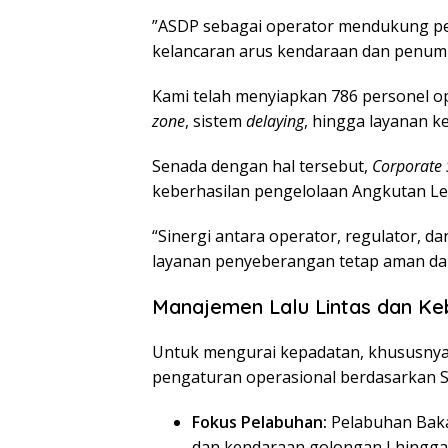
​”ASDP sebagai operator mendukung p
kelancaran arus kendaraan dan penum
Kami telah menyiapkan 786 personel op
zone
, sistem
delaying
, hingga layanan ke
​Senada dengan hal tersebut,
Corporate 
keberhasilan pengelolaan Angkutan Leb
“Sinergi antara operator, regulator, 
layanan penyeberangan tetap aman dan 
Manajemen Lalu Lintas dan Ke
​Untuk mengurai kepadatan, khususnya 
pengaturan operasional berdasarkan S
Fokus Pelabuhan:
Pelabuhan Baka
dan kendaraan golongan I hingga 