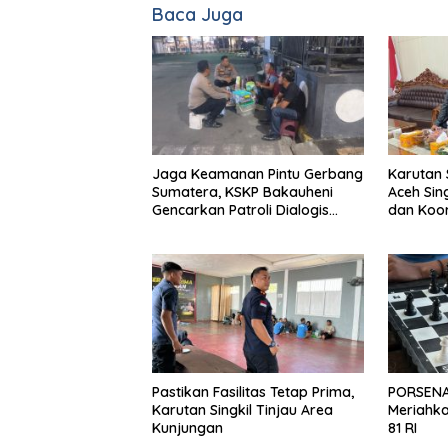
Baca Juga
Jaga Keamanan Pintu Gerbang
Karutan 
Sumatera, KSKP Bakauheni
Aceh Sin
Gencarkan Patroli Dialogis
dan Koor
Malam Hari
Pastikan Fasilitas Tetap Prima,
PORSENAP
Karutan Singkil Tinjau Area
Meriahka
Kunjungan
81 RI