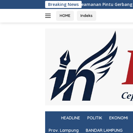
Langsung
Jaga Keamanan Pintu Gerbang Sumatera, KSKP Bakauheni Gencar
Breaking News
ke
konten
HOME
Indeks
H
HEADLINE
POLITIK
EKONOMI
o
m
Prov. Lampung
BANDAR LAMPUNG