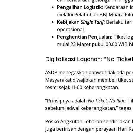
Pengalihan Logistik:
Kendaraan log
melalui Pelabuhan BBJ Muara Pil
Kebijakan
Single Tarif
:
Berlaku tar
operasional.
Penghentian Penjualan:
Tiket log
mulai 23 Maret pukul 00.00 WIB h
Digitalisasi Layanan: “No Ticke
​ASDP menegaskan bahwa tidak ada penj
Masyarakat diwajibkan membeli tiket s
resmi sejak H-60 keberangkatan.
​”Prinsipnya adalah
No Ticket, No Ride
. T
sebelum jadwal keberangkatan,” tegas 
​Posko Angkutan Lebaran sendiri akan
juga beririsan dengan perayaan Hari R