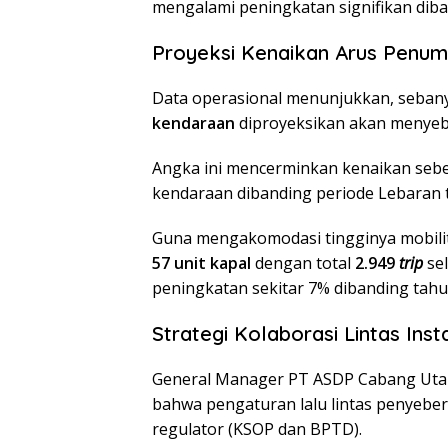
mengalami peningkatan signifikan dib
Proyeksi Kenaikan Arus Penu
​Data operasional menunjukkan, seba
kendaraan
diproyeksikan akan menyeb
Angka ini mencerminkan kenaikan seb
kendaraan dibanding periode Lebaran t
​Guna mengakomodasi tingginya mobil
57 unit kapal
dengan total
2.949
trip
sel
peningkatan sekitar 7% dibanding tah
Strategi Kolaborasi Lintas Inst
​General Manager PT ASDP Cabang Ut
bahwa pengaturan lalu lintas penyeber
regulator (KSOP dan BPTD).