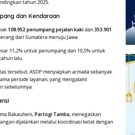
andingkan tahun 2025.
mpang dan Kendaraan
nyak
108.952 penumpang pejalan kaki
dan
353.901
erang dari Sumatera menuju Jawa.
esar 11,2% untuk penumpang dan 10,5% untuk
ahun lalu.
itas tersebut, ASDP menyiapkan armada sebanyak
ama periode layanan, yang mengalami
un sebelumnya.
ansi
ama Bakauheni,
Partogi Tamba
, menegaskan
angan dijalankan melalui koordinasi ketat dengan