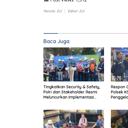
Penulis: Zul
Editor: Zul
Baca Juga
Tingkatkan Security & Safety,
Respon C
Polri dan Stakeholder Resmi
Polsek 
Meluncurkan Implementasi
Penggela
Sterilisasi Pelabuhan Bakauheni
Dermaga