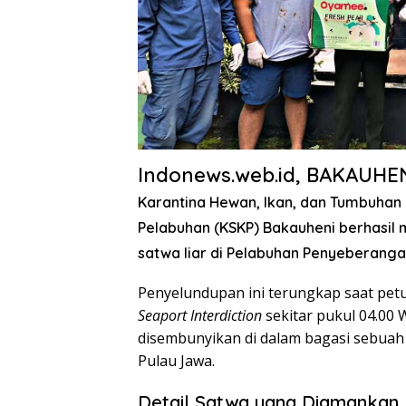
Indonews.web.id, BAKAUHEN
Karantina Hewan, Ikan, dan Tumbuha
Pelabuhan (KSKP) Bakauheni berhasil
satwa liar di Pelabuhan Penyeberangan
​Penyelundupan ini terungkap saat pet
Seaport Interdiction
sekitar pukul 04.00
disembunyikan di dalam bagasi sebua
Pulau Jawa.
Detail Satwa yang Diamankan