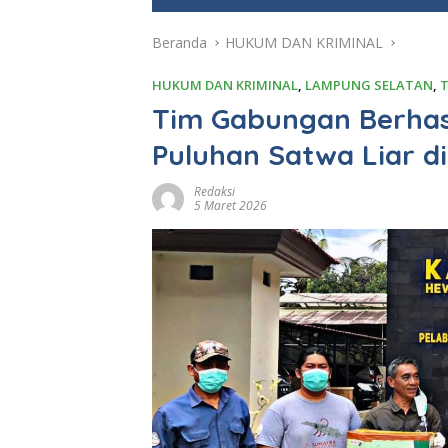
e
Beranda
HUKUM DAN KRIMINAL
HUKUM DAN KRIMINAL
,
LAMPUNG SELATAN
,
T
Tim Gabungan Berhas
Puluhan Satwa Liar d
Redaksi
5 Maret 2026