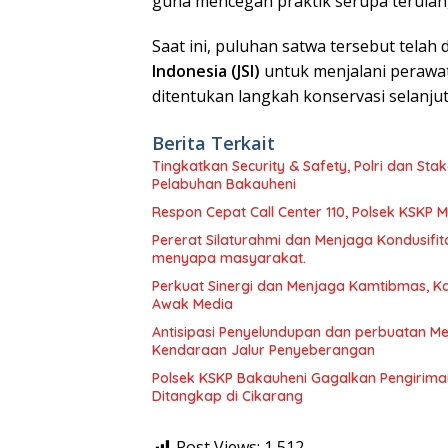
guna mencegah praktik serupa terulan
​Saat ini, puluhan satwa tersebut telah di
Indonesia (JSI)
untuk menjalani perawa
ditentukan langkah konservasi selanjut
Berita Terkait
Tingkatkan Security & Safety, Polri dan Sta
Pelabuhan Bakauheni
Respon Cepat Call Center 110, Polsek KSKP
Pererat Silaturahmi dan Menjaga Kondusifita
menyapa masyarakat.
Perkuat Sinergi dan Menjaga Kamtibmas, K
Awak Media
Antisipasi Penyelundupan dan perbuatan M
Kendaraan Jalur Penyeberangan
Polsek KSKP Bakauheni Gagalkan Pengiriman Senjata Api dan 
Ditangkap di Cikarang
Post Views:
1,512