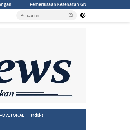
n Kesehatan Gratis Warnai Peringatan HUT Ke-81 RI di Rutan Si
ADVETORIAL
Indeks