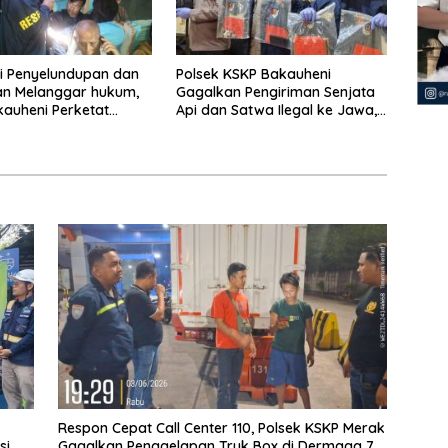
si Penyelundupan dan
Polsek KSKP Bakauheni
an Melanggar hukum,
Gagalkan Pengiriman Senjata
auheni Perketat
Api dan Satwa Ilegal ke Jawa,
saan Kendaraan Jalur
Satu Pelaku Ditangkap di
rangan
Cikarang
Respon Cepat Call Center 110, Polsek KSKP Merak
si
Gagalkan Penggelapan Truk Box di Dermaga 7