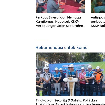
Perkuat Sinergi dan Menjaga
Antisipa
Kamtibmas, Kapolsek KSKP
perbuat
Merak Anyar Gelar Silaturahmi
KSKP Bak
Bersama Awak Media
Pemerik
Penyebe
Rekomendasi untuk kamu
Tingkatkan Security & Safety, Polri dan
Stakeholder Resmi Meluncurkan Implementa