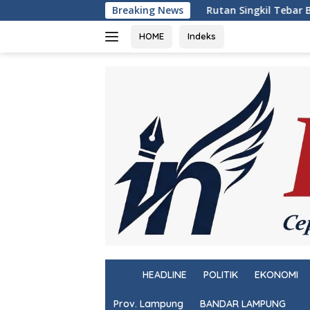
Langsung
Rutan Singkil Tebar Benih Lele, Wujud Nyata
Breaking News
ke
konten
HOME
Indeks
H
HEADLINE
POLITIK
EKONOMI
o
m
Prov. Lampung
BANDAR LAMPUNG