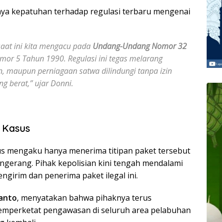
nya kepatuhan terhadap regulasi terbaru mengenai
 saat ini kita mengacu pada
Undang-Undang Nomor 32
r 5 Tahun 1990. Regulasi ini tegas melarang
, maupun perniagaan satwa dilindungi tanpa izin
 berat,” ujar Donni.
 Kasus
us mengaku hanya menerima titipan paket tersebut
ngerang. Pihak kepolisian kini tengah mendalami
irim dan penerima paket ilegal ini.
ianto
, menyatakan bahwa pihaknya terus
memperketat pengawasan di seluruh area pelabuhan