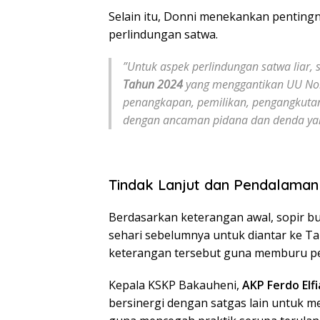
​Selain itu, Donni menekankan penting
perlindungan satwa.
​”Untuk aspek perlindungan satwa liar,
Tahun 2024
yang menggantikan UU Nomo
penangkapan, pemilikan, pengangkutan
dengan ancaman pidana dan denda yang
Tindak Lanjut dan Pendalaman
​Berdasarkan keterangan awal, sopir b
sehari sebelumnya untuk diantar ke Ta
keterangan tersebut guna memburu peng
​Kepala KSKP Bakauheni,
AKP Ferdo Elf
bersinergi dengan satgas lain untuk 