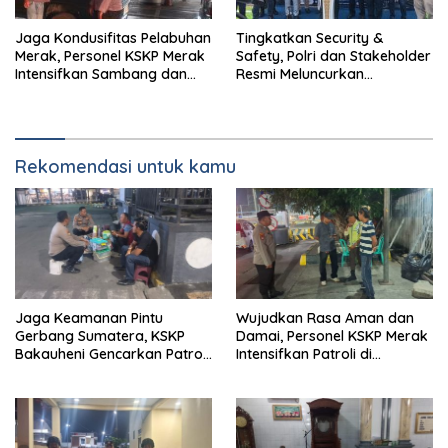
Jaga Kondusifitas Pelabuhan
Tingkatkan Security &
Merak, Personel KSKP Merak
Safety, Polri dan Stakeholder
Intensifkan Sambang dan
Resmi Meluncurkan
Patroli Dialogis
Implementasi Sterilisasi
Pelabuhan Bakauheni
Rekomendasi untuk kamu
Jaga Keamanan Pintu
Wujudkan Rasa Aman dan
Gerbang Sumatera, KSKP
Damai, Personel KSKP Merak
Bakauheni Gencarkan Patroli
Intensifkan Patroli di
Dialogis Malam Hari
Kawasan Pelabuhan