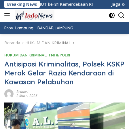
Langsung
1 Kemerdekaan RI
Breaking News
Jaga Keamanan Pintu Gerbang Sumater
ke
konten
Prov. Lampung
BANDAR LAMPUNG
Beranda
HUKUM DAN KRIMINAL
HUKUM DAN KRIMINAL
,
TNI & POLRI
Antisipasi Kriminalitas, Polsek KSKP
Merak Gelar Razia Kendaraan di
Kawasan Pelabuhan
Redaksi
2 Maret 2026