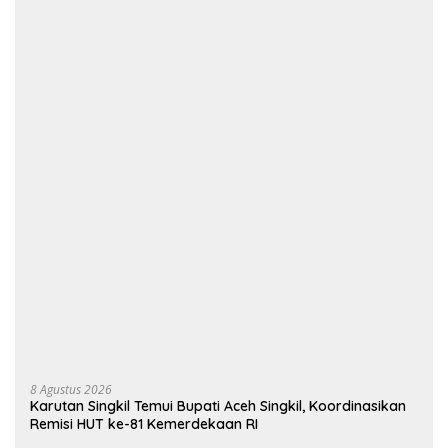
8 Agustus 2026
Karutan Singkil Temui Bupati Aceh Singkil, Koordinasikan
Remisi HUT ke-81 Kemerdekaan RI
7 Agustus 2026
Jaga Keamanan Pintu Gerbang
Sumatera, KSKP Bakauheni Gencarkan
Patroli Dialogis Malam Hari
7 Agustus 2026
Karutan Singkil Temui Bupati Aceh
Singkil, Perkuat Kemitraan dan
Koordinasi