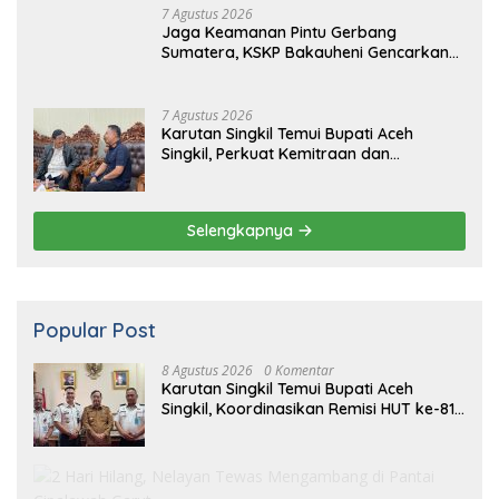
Selengkapnya
Popular Post
8 Agustus 2026
0 Komentar
Karutan Singkil Temui Bupati Aceh
Singkil, Koordinasikan Remisi HUT ke-81
Kemerdekaan RI
16 Maret 2019
0 Komentar
2 Hari Hilang, Nelayan Tewas
Mengambang di Pantai Cipalawah Garut
16 Maret 2019
0 Komentar
14 Tahun Terbunuhnya Munir, Polri
Didesak Bentuk Tim Khusus