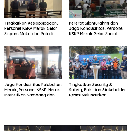
Tingkatkan Kesiapsiagaan,
Pererat Silahturahmi dan
Personel KSKP Merak Gelar
Jaga Kondusifitas, Personel
Sispam Mako dan Patroli
KSKP Merak Gelar Shalat
Jam Rawan
Subuh Keliling
Jaga Kondusifitas Pelabuhan
Tingkatkan Security &
Merak, Personel KSKP Merak
Safety, Polri dan Stakeholder
Intensifkan Sambang dan
Resmi Meluncurkan
Patroli Dialogis
Implementasi Sterilisasi
Pelabuhan Bakauheni