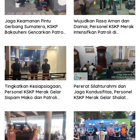
Jaga Keamanan Pintu
Wujudkan Rasa Aman dan
Gerbang Sumatera, KSKP
Damai, Personel KSKP Merak
Bakauheni Gencarkan Patroli
Intensifkan Patroli di
Dialogis Malam Hari
Kawasan Pelabuhan
Tingkatkan Kesiapsiagaan,
Pererat Silahturahmi dan
Personel KSKP Merak Gelar
Jaga Kondusifitas, Personel
Sispam Mako dan Patroli
KSKP Merak Gelar Shalat
Jam Rawan
Subuh Keliling