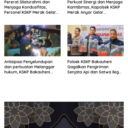
Pererat Silaturahmi dan
Perkuat Sinergi dan Menjaga
Menjaga Kondusifitas,
Kamtibmas, Kapolsek KSKP
Personel KSKP Merak Gelar
Merak Anyar Gelar
Shalat Keliling dan menyapa
Silaturahmi Bersama Awak
masyarakat.
Media
Antisipasi Penyelundupan
Polsek KSKP Bakauheni
dan perbuatan Melanggar
Gagalkan Pengiriman
hukum, KSKP Bakauheni
Senjata Api dan Satwa Ilegal
Perketat Pemeriksaan
ke Jawa, Satu Pelaku
Kendaraan Jalur
Ditangkap di Cikarang
Penyeberangan