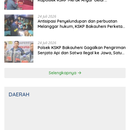
Kapolsek KSKP Merak Anyar Gelar
Silaturahmi Bersama Awak Media
24 Juli 2026
Antisipasi Penyelundupan dan perbuatan
Melanggar hukum, KSKP Bakauheni Perketat
Pemeriksaan Kendaraan Jalur
Penyeberangan
24 Juli 2026
Polsek KSKP Bakauheni Gagalkan Pengiriman
Senjata Api dan Satwa Ilegal ke Jawa, Satu
Pelaku Ditangkap di Cikarang
Selengkapnya
DAERAH