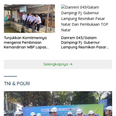
Danrem 043/Gatam
Tunjukkan Komitmennya
Dampingi Pj. Gubernur
mengenai Pembinaan
Lampung Resmikan Pasar
Kemandirian WBP Lapas
Natar Dan Pembukaan TOP
Narkotika Kelas IIA Bandar
Natar
Lampung Panen Lele
Selengkapnya
TNI & POLRI