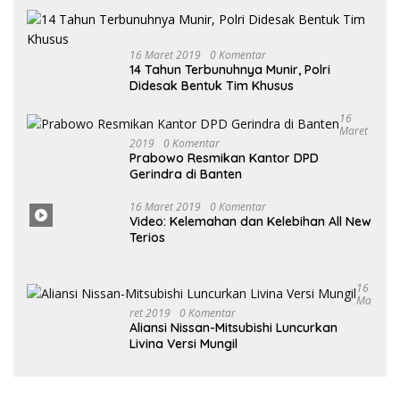
Prabowo Resmikan Kantor DPD
Gerindra di Banten
16 Maret
2019
0
Komentar
Video: Kelemahan dan Kelebihan All New
Terios
16
Ma
Ret 2019
0 Komentar
Aliansi Nissan-Mitsubishi Luncurkan
Livina Versi Mungil
POLITIK
13 Maret 2026
Ketua DPRD Pesawaran Hadiri
Musrenbang 2026, Fokus Sinkronisasi
Aspirasi Rakyat untuk RKPD 2027
5 Februari 2026