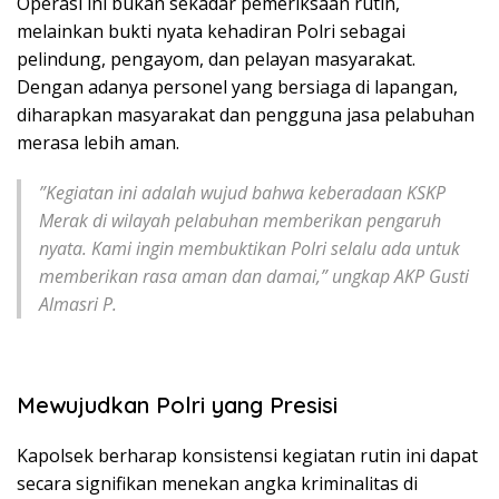
​Operasi ini bukan sekadar pemeriksaan rutin,
melainkan bukti nyata kehadiran Polri sebagai
pelindung, pengayom, dan pelayan masyarakat.
Dengan adanya personel yang bersiaga di lapangan,
diharapkan masyarakat dan pengguna jasa pelabuhan
merasa lebih aman.
​”Kegiatan ini adalah wujud bahwa keberadaan KSKP
Merak di wilayah pelabuhan memberikan pengaruh
nyata. Kami ingin membuktikan Polri selalu ada untuk
memberikan rasa aman dan damai,” ungkap AKP Gusti
Almasri P.
Mewujudkan Polri yang Presisi
​Kapolsek berharap konsistensi kegiatan rutin ini dapat
secara signifikan menekan angka kriminalitas di