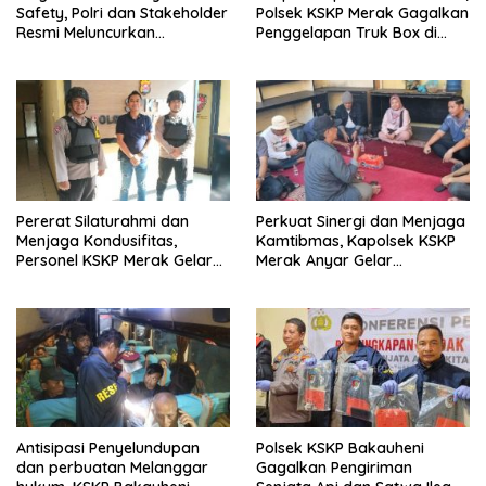
Safety, Polri dan Stakeholder
Polsek KSKP Merak Gagalkan
Resmi Meluncurkan
Penggelapan Truk Box di
Implementasi Sterilisasi
Dermaga 7
Pelabuhan Bakauheni
Pererat Silaturahmi dan
Perkuat Sinergi dan Menjaga
Menjaga Kondusifitas,
Kamtibmas, Kapolsek KSKP
Personel KSKP Merak Gelar
Merak Anyar Gelar
Shalat Keliling dan menyapa
Silaturahmi Bersama Awak
masyarakat.
Media
Antisipasi Penyelundupan
Polsek KSKP Bakauheni
dan perbuatan Melanggar
Gagalkan Pengiriman