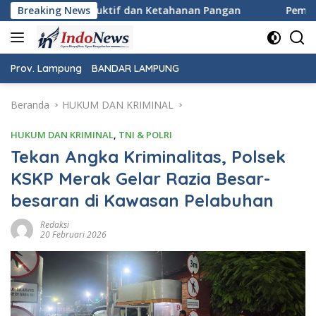
Langsung
tahanan Pangan
Breaking News
Pemeriksaan Kesehatan Gratis Warnai Pe
ke
konten
Prov. Lampung
BANDAR LAMPUNG
Beranda
HUKUM DAN KRIMINAL
HUKUM DAN KRIMINAL
,
TNI & POLRI
Tekan Angka Kriminalitas, Polsek
KSKP Merak Gelar Razia Besar-
besaran di Kawasan Pelabuhan
Redaksi
20 Februari 2026