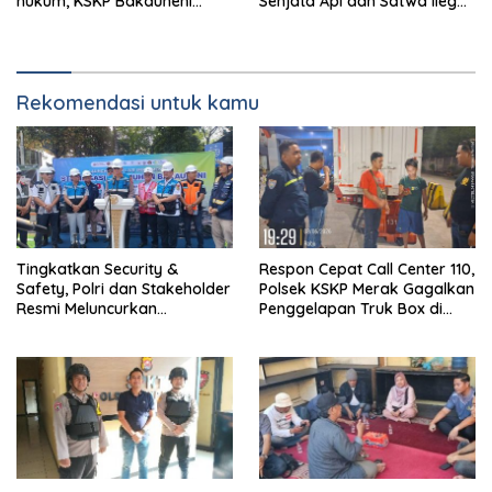
hukum, KSKP Bakauheni
Senjata Api dan Satwa Ilegal
Perketat Pemeriksaan
ke Jawa, Satu Pelaku
Kendaraan Jalur
Ditangkap di Cikarang
Penyeberangan
Rekomendasi untuk kamu
Tingkatkan Security &
Respon Cepat Call Center 110,
Safety, Polri dan Stakeholder
Polsek KSKP Merak Gagalkan
Resmi Meluncurkan
Penggelapan Truk Box di
Implementasi Sterilisasi
Dermaga 7
Pelabuhan Bakauheni