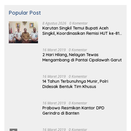
Karutan Singkil Temui Bupati Aceh
Singkil, Koordinasikan Remisi HUT ke-81
Kemerdekaan RI
16 Maret 2019
0 Komentar
2 Hari Hilang, Nelayan Tewas
Mengambang di Pantai Cipalawah Garut
16 Maret 2019
0 Komentar
14 Tahun Terbunuhnya Munir, Polri
Didesak Bentuk Tim Khusus
16
Maret
2019
0 Komentar
Prabowo Resmikan Kantor DPD
Gerindra di Banten
16 Maret
2019
0
Komentar