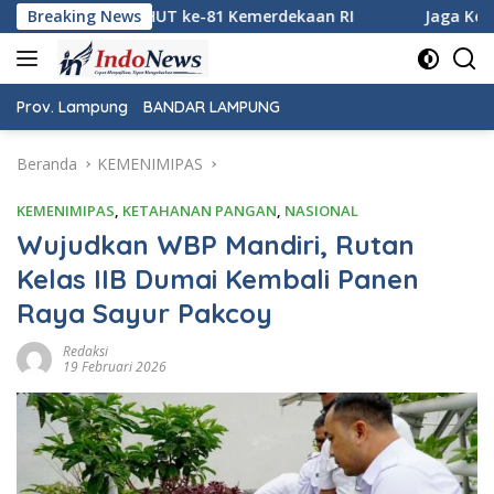
Langsung
merdekaan RI
Breaking News
Jaga Keamanan Pintu Gerbang Sumatera, K
ke
konten
Prov. Lampung
BANDAR LAMPUNG
Beranda
KEMENIMIPAS
KEMENIMIPAS
,
KETAHANAN PANGAN
,
NASIONAL
Wujudkan WBP Mandiri, Rutan
Kelas IIB Dumai Kembali Panen
Raya Sayur Pakcoy
Redaksi
19 Februari 2026