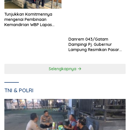
Danrem 043/Gatam
Tunjukkan Komitmennya
Dampingi Pj. Gubernur
mengenai Pembinaan
Lampung Resmikan Pasar
Kemandirian WBP Lapas
Natar Dan Pembukaan TOP
Narkotika Kelas IIA Bandar
Natar
Lampung Panen Lele
Selengkapnya
TNI & POLRI