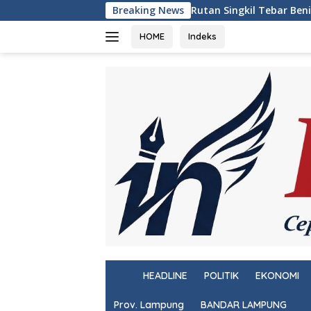
Langsung
Rutan Singkil Tebar Benih Lele, Wujud Nyata Pembinaan 
Breaking News
ke
konten
HOME
Indeks
H
HEADLINE
POLITIK
EKONOMI
o
m
Prov. Lampung
BANDAR LAMPUNG