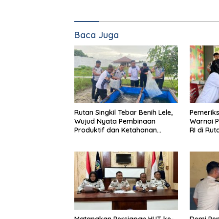
Baca Juga
Rutan Singkil Tebar Benih Lele,
Pemeriks
Wujud Nyata Pembinaan
Warnai P
Produktif dan Ketahanan
RI di Rut
Pangan
Matangkan Persiapan HUT ke-
Demi Pen