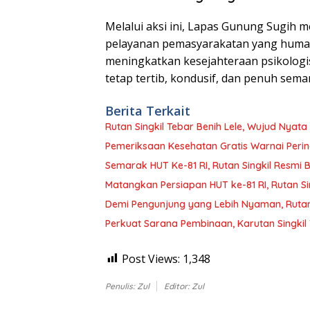
​Melalui aksi ini, Lapas Gunung Sugi
pelayanan pemasyarakatan yang human
meningkatkan kesejahteraan psikologis
tetap tertib, kondusif, dan penuh sema
Berita Terkait
Rutan Singkil Tebar Benih Lele, Wujud Nya
Pemeriksaan Kesehatan Gratis Warnai Pering
Semarak HUT Ke-81 RI, Rutan Singkil Resm
Matangkan Persiapan HUT ke-81 RI, Rutan Si
Demi Pengunjung yang Lebih Nyaman, Rutan S
Perkuat Sarana Pembinaan, Karutan Singki
Post Views:
1,348
Penulis: Zul
Editor: Zul