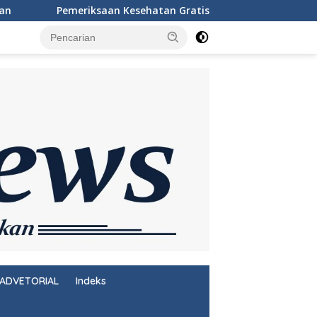
 Gratis Warnai Peringatan HUT Ke-81 RI di Rutan Singkil
ADVETORIAL
Indeks