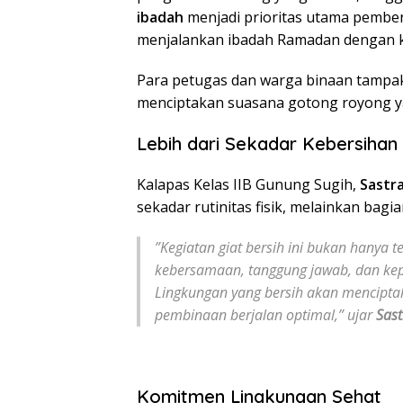
ibadah
menjadi prioritas utama pembe
menjalankan ibadah Ramadan dengan 
​Para petugas dan warga binaan tamp
menciptakan suasana gotong royong ya
Lebih dari Sekadar Kebersihan
​Kalapas Kelas IIB Gunung Sugih,
Sastr
sekadar rutinitas fisik, melainkan bag
​”Kegiatan giat bersih ini bukan hanya
kebersamaan, tanggung jawab, dan kep
Lingkungan yang bersih akan mencipt
pembinaan berjalan optimal,” ujar
Sast
Komitmen Lingkungan Sehat