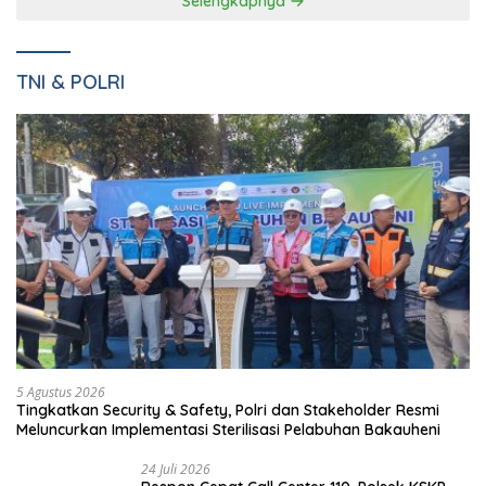
Pemkab dan DPRD Pesawaran Sepakati RPJMD 2025-2029
dalam Rapat Paripurna Bernuansa Kamis Beradat
Danrem 043/Gatam
Tunjukkan Komitmennya
Dampingi Pj. Gubernur
mengenai Pembinaan
Lampung Resmikan Pasar
Kemandirian WBP Lapas
Natar Dan Pembukaan TOP
Narkotika Kelas IIA Bandar
Natar
Lampung Panen Lele
Selengkapnya
TNI & POLRI