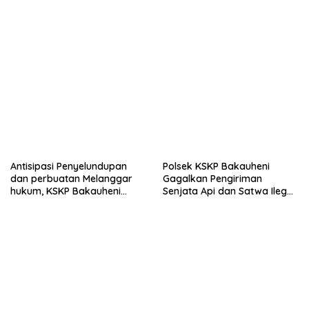
Antisipasi Penyelundupan
Polsek KSKP Bakauheni
dan perbuatan Melanggar
Gagalkan Pengiriman
hukum, KSKP Bakauheni
Senjata Api dan Satwa Ilegal
Perketat Pemeriksaan
ke Jawa, Satu Pelaku
Kendaraan Jalur
Ditangkap di Cikarang
Penyeberangan