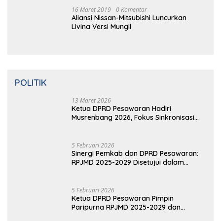
16 Maret 2019
0 Komentar
2 Hari Hilang, Nelayan Tewas
Mengambang di Pantai Cipalawah Garut
16 Maret 2019
0 Komentar
14 Tahun Terbunuhnya Munir, Polri
Didesak Bentuk Tim Khusus
16 Maret 2019
0 Komentar
Prabowo Resmikan Kantor DPD
Gerindra di Banten
16 Maret 2019
0 Komentar
Video: Kelemahan dan Kelebihan All New
Terios
16 Maret 2019
0 Komentar
Aliansi Nissan-Mitsubishi Luncurkan
Livina Versi Mungil