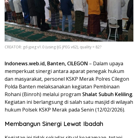
CREATOR: gd-jpeg v1.0 (using IJG JPEG v62), quality = 82?
Indonews.web.id, Banten, CILEGON
– Dalam upaya
memperkuat sinergi antara aparat penegak hukum
dan masyarakat, personel KSKP Merak Polres Cilegon
Polda Banten melaksanakan kegiatan Pembinaan
Rohani (Binroh) melalui program
Shalat Subuh Keliling
.
Kegiatan ini berlangsung di salah satu masjid di wilayah
hukum Polsek KSKP Merak pada Senin (12/02/2026).
Membangun Sinergi Lewat Ibadah
​Kegiatan ini tidak sekadar ritual keagamaan, tetapi