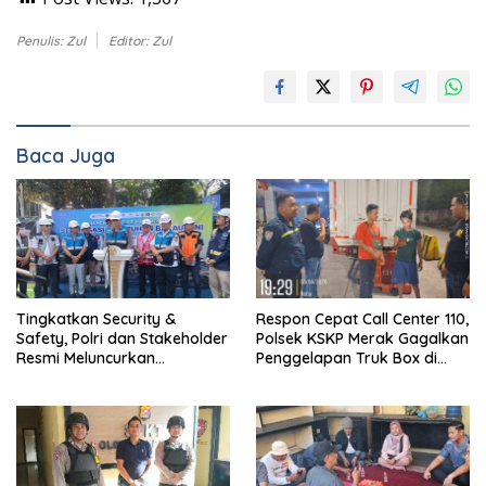
Penulis: Zul
Editor: Zul
Baca Juga
Tingkatkan Security &
Respon Cepat Call Center 110,
Safety, Polri dan Stakeholder
Polsek KSKP Merak Gagalkan
Resmi Meluncurkan
Penggelapan Truk Box di
Implementasi Sterilisasi
Dermaga 7
Pelabuhan Bakauheni