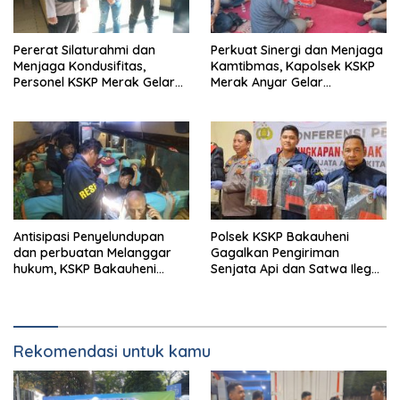
Pererat Silaturahmi dan
Perkuat Sinergi dan Menjaga
Menjaga Kondusifitas,
Kamtibmas, Kapolsek KSKP
Personel KSKP Merak Gelar
Merak Anyar Gelar
Shalat Keliling dan menyapa
Silaturahmi Bersama Awak
masyarakat.
Media
Antisipasi Penyelundupan
Polsek KSKP Bakauheni
dan perbuatan Melanggar
Gagalkan Pengiriman
hukum, KSKP Bakauheni
Senjata Api dan Satwa Ilegal
Perketat Pemeriksaan
ke Jawa, Satu Pelaku
Kendaraan Jalur
Ditangkap di Cikarang
Penyeberangan
Rekomendasi untuk kamu