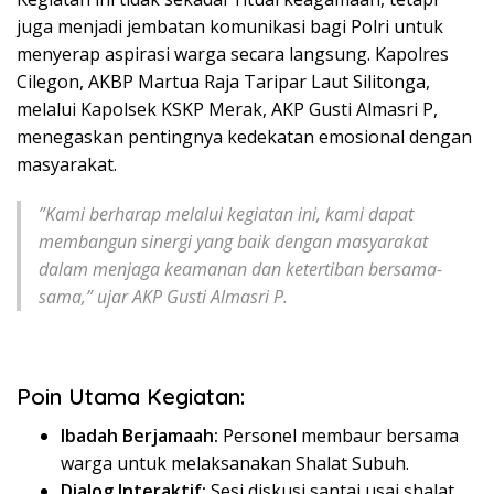
juga menjadi jembatan komunikasi bagi Polri untuk
menyerap aspirasi warga secara langsung. Kapolres
Cilegon, AKBP Martua Raja Taripar Laut Silitonga,
melalui Kapolsek KSKP Merak, AKP Gusti Almasri P,
menegaskan pentingnya kedekatan emosional dengan
masyarakat.
​”Kami berharap melalui kegiatan ini, kami dapat
membangun sinergi yang baik dengan masyarakat
dalam menjaga keamanan dan ketertiban bersama-
sama,” ujar AKP Gusti Almasri P.
Poin Utama Kegiatan:
Ibadah Berjamaah:
Personel membaur bersama
warga untuk melaksanakan Shalat Subuh.
Dialog Interaktif:
Sesi diskusi santai usai shalat