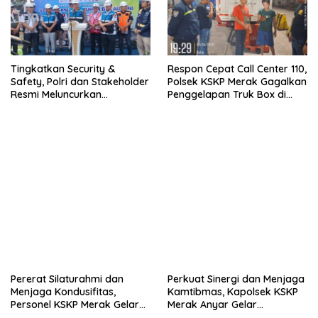
Tingkatkan Security &
Respon Cepat Call Center 110,
Safety, Polri dan Stakeholder
Polsek KSKP Merak Gagalkan
Resmi Meluncurkan
Penggelapan Truk Box di
Implementasi Sterilisasi
Dermaga 7
Pelabuhan Bakauheni
Pererat Silaturahmi dan
Perkuat Sinergi dan Menjaga
Menjaga Kondusifitas,
Kamtibmas, Kapolsek KSKP
Personel KSKP Merak Gelar
Merak Anyar Gelar
Shalat Keliling dan menyapa
Silaturahmi Bersama Awak
masyarakat.
Media