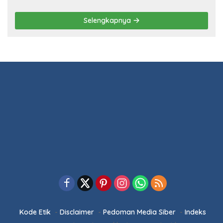
POLITIK
13 Maret 2026
Ketua DPRD Pesawaran Hadiri
Musrenbang 2026, Fokus Sinkronisasi
Aspirasi Rakyat untuk RKPD 2027
5 Februari 2026
Sinergi Pemkab dan DPRD Pesawaran:
RPJMD 2025-2029 Disetujui dalam
Paripurna
5 Februari 2026
Ketua DPRD Pesawaran Pimpin
Paripurna RPJMD 2025-2029 dan
Penyampaian 4 Ranperda Inisiatif
Selengkapnya