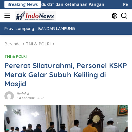
Langsung
duktif dan Ketahanan Pangan
Breaking News
Pemeriksaan Kesehatan Gr
ke
konten
Prov. Lampung
BANDAR LAMPUNG
Beranda
TNI & POLRI
TNI & POLRI
Pererat Silaturahmi, Personel KSKP
Merak Gelar Subuh Keliling di
Masjid
Redaksi
14 Februari 2026