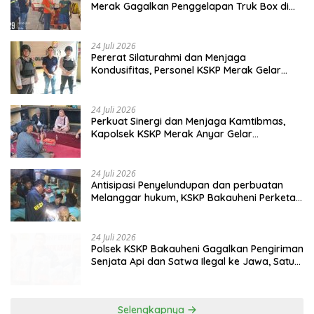
Merak Gagalkan Penggelapan Truk Box di
Dermaga 7
24 Juli 2026
Pererat Silaturahmi dan Menjaga
Kondusifitas, Personel KSKP Merak Gelar
Shalat Keliling dan menyapa masyarakat.
24 Juli 2026
Perkuat Sinergi dan Menjaga Kamtibmas,
Kapolsek KSKP Merak Anyar Gelar
Silaturahmi Bersama Awak Media
24 Juli 2026
Antisipasi Penyelundupan dan perbuatan
Melanggar hukum, KSKP Bakauheni Perketat
Pemeriksaan Kendaraan Jalur
Penyeberangan
24 Juli 2026
Polsek KSKP Bakauheni Gagalkan Pengiriman
Senjata Api dan Satwa Ilegal ke Jawa, Satu
Pelaku Ditangkap di Cikarang
Selengkapnya