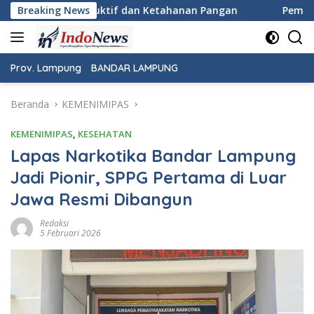
Langsung
etahanan Pangan
Breaking News
Pemeriksaan Kesehatan Gratis Warnai P
ke
konten
Prov. Lampung
BANDAR LAMPUNG
Beranda
KEMENIMIPAS
KEMENIMIPAS
,
KESEHATAN
Lapas Narkotika Bandar Lampung
Jadi Pionir, SPPG Pertama di Luar
Jawa Resmi Dibangun
Redaksi
5 Februari 2026