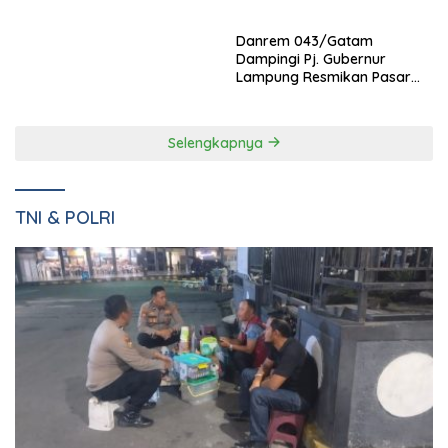
Natar Dan Pembukaan TOP
Narkotika Kelas IIA Bandar
Natar
Lampung Panen Lele
Selengkapnya
TNI & POLRI
7 Agustus 2026
Jaga Keamanan Pintu Gerbang Sumatera, KSKP Bakauheni