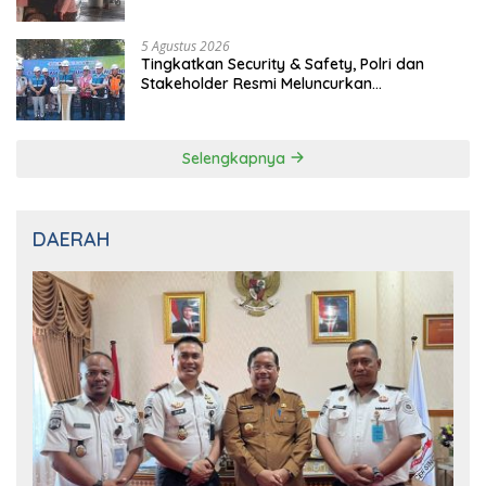
Implementasi Sterilisasi Pelabuhan Bakauheni
Selengkapnya
DAERAH
8 Agustus 2026
Karutan Singkil Temui Bupati Aceh Singkil, Koordinasikan
Remisi HUT ke-81 Kemerdekaan RI