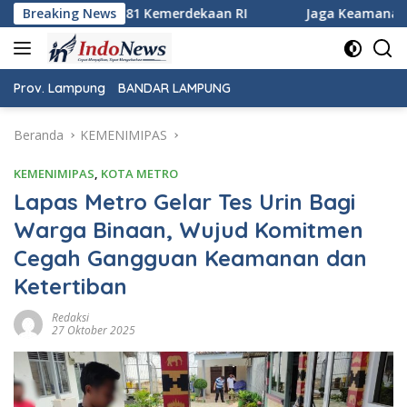
Langsung
ekaan RI
Breaking News
Jaga Keamanan Pintu Gerbang Sumatera, KSKP 
ke
konten
Prov. Lampung
BANDAR LAMPUNG
Beranda
KEMENIMIPAS
KEMENIMIPAS
,
KOTA METRO
Lapas Metro Gelar Tes Urin Bagi
Warga Binaan, Wujud Komitmen
Cegah Gangguan Keamanan dan
Ketertiban
Redaksi
27 Oktober 2025