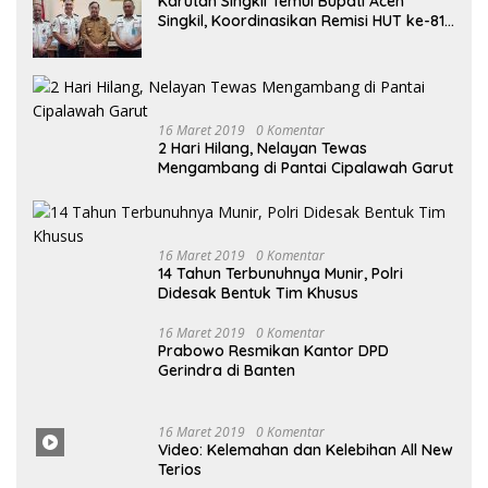
16 Maret 2019
0 Komentar
2 Hari Hilang, Nelayan Tewas
Mengambang di Pantai Cipalawah Garut
16 Maret 2019
0 Komentar
14 Tahun Terbunuhnya Munir, Polri
Didesak Bentuk Tim Khusus
16
Maret
2019
0 Komentar
Prabowo Resmikan Kantor DPD
Gerindra di Banten
16 Maret
2019
0
Komentar
Video: Kelemahan dan Kelebihan All New
Terios
16
Ma
Ret 2019
0 Komentar