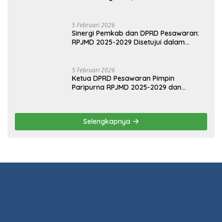
POLITIK
13 Maret 2026
Ketua DPRD Pesawaran Hadiri
Musrenbang 2026, Fokus Sinkronisasi
Aspirasi Rakyat untuk RKPD 2027
5 Februari 2026
Sinergi Pemkab dan DPRD Pesawaran:
RPJMD 2025-2029 Disetujui dalam
Paripurna
5 Februari 2026
Ketua DPRD Pesawaran Pimpin
Paripurna RPJMD 2025-2029 dan
Penyampaian 4 Ranperda Inisiatif
Selengkapnya