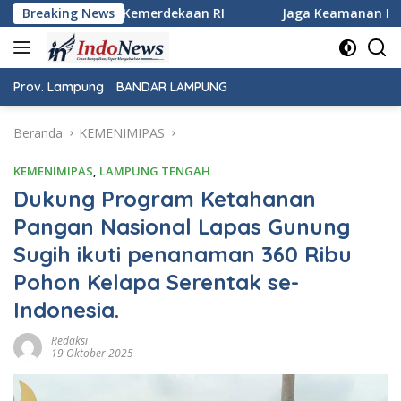
Langsung
merdekaan RI
Breaking News
Jaga Keamanan Pintu Gerbang Sumatera, K
ke
konten
Prov. Lampung
BANDAR LAMPUNG
Beranda
KEMENIMIPAS
KEMENIMIPAS
,
LAMPUNG TENGAH
Dukung Program Ketahanan
Pangan Nasional Lapas Gunung
Sugih ikuti penanaman 360 Ribu
Pohon Kelapa Serentak se-
Indonesia.
Redaksi
19 Oktober 2025