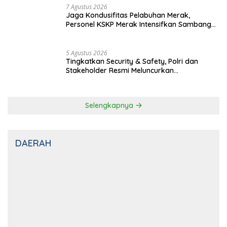
Rawan
7 Agustus 2026
Pererat Silahturahmi dan Jaga Kondusifitas,
Personel KSKP Merak Gelar Shalat Subuh
Keliling
7 Agustus 2026
Jaga Kondusifitas Pelabuhan Merak,
Personel KSKP Merak Intensifkan Sambang
dan Patroli Dialogis
5 Agustus 2026
Tingkatkan Security & Safety, Polri dan
Stakeholder Resmi Meluncurkan
Implementasi Sterilisasi Pelabuhan Bakauheni
Selengkapnya
DAERAH