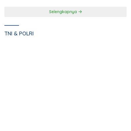
Danrem 043/Gatam
Tunjukkan Komitmennya
Dampingi Pj. Gubernur
mengenai Pembinaan
Lampung Resmikan Pasar
Kemandirian WBP Lapas
Natar Dan Pembukaan TOP
Narkotika Kelas IIA Bandar
Natar
Lampung Panen Lele
Selengkapnya
TNI & POLRI