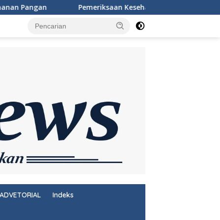
an Kesehatan Gratis Warnai Peringatan HUT Ke-81 RI di Rutan S
ADVETORIAL
Indeks