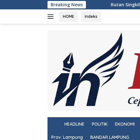
Langsung
Rutan Singkil Tebar Benih Lele, Wujud Nyat
Breaking News
ke
konten
HOME
Indeks
H
HEADLINE
POLITIK
EKONOMI
o
m
Prov. Lampung
BANDAR LAMPUNG