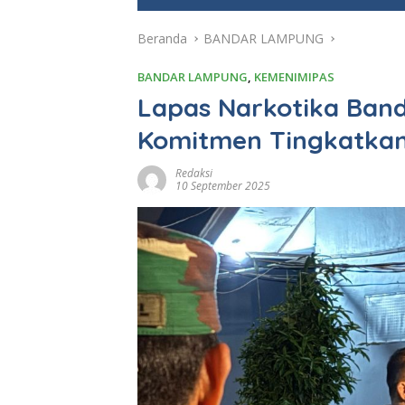
e
Beranda
BANDAR LAMPUNG
BANDAR LAMPUNG
,
KEMENIMIPAS
Lapas Narkotika Ban
Komitmen Tingkatka
Redaksi
10 September 2025