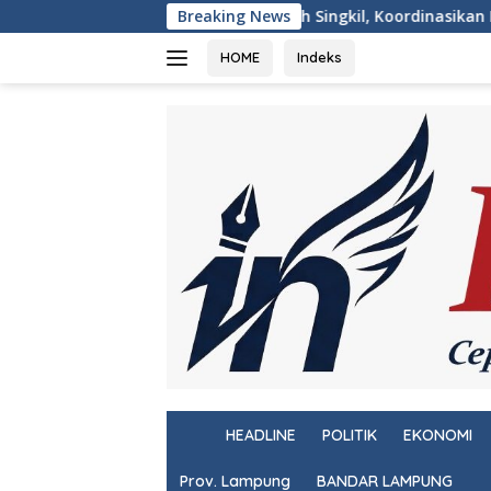
Langsung
ti Aceh Singkil, Koordinasikan Remisi HUT ke-81 Kemerdekaan R
Breaking News
ke
konten
HOME
Indeks
H
HEADLINE
POLITIK
EKONOMI
o
m
Prov. Lampung
BANDAR LAMPUNG