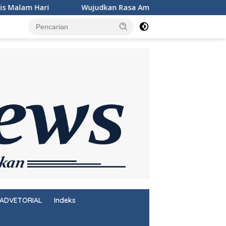
udkan Rasa Aman dan Damai, Personel KSKP Merak Intensifkan 
ADVETORIAL
Indeks