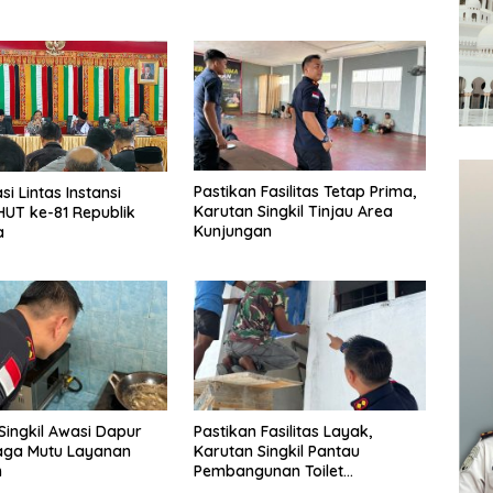
Pastikan Fasilitas Tetap Prima,
i Lintas Instansi
Karutan Singkil Tinjau Area
UT ke-81 Republik
Kunjungan
a
Singkil Awasi Dapur
Pastikan Fasilitas Layak,
aga Mutu Layanan
Karutan Singkil Pantau
n
Pembangunan Toilet
Pengunjung