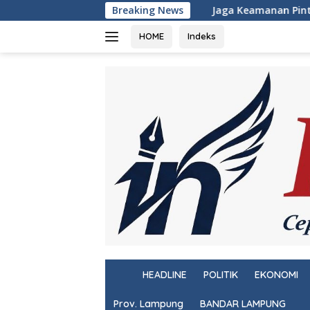
Langsung
Jaga Keamanan Pintu Gerbang Sumatera, KSKP 
Breaking News
ke
konten
HOME
Indeks
H
HEADLINE
POLITIK
EKONOMI
o
m
Prov. Lampung
BANDAR LAMPUNG