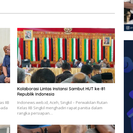
Kolaborasi Lintas Instansi Sambut HUT ke-81
Republik Indonesia
as IIB
Indonews.web.id, Aceh, Singkil – Perwakilan Rutan
pada
Kelas IIB Singkil menghadiri rapat panitia dalam
rangka persiapan…