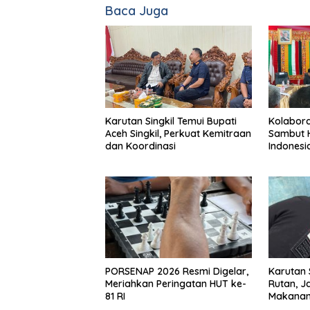
Baca Juga
Karutan Singkil Temui Bupati
Kolaboras
Aceh Singkil, Perkuat Kemitraan
Sambut H
dan Koordinasi
Indonesi
PORSENAP 2026 Resmi Digelar,
Karutan 
Meriahkan Peringatan HUT ke-
Rutan, J
81 RI
Makana