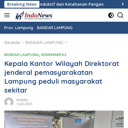
Langsung
tif dan Ketahanan Pangan
Breaking News
Pemeriksaan Kesehatan Gratis
ke
konten
Prov. Lampung
BANDAR LAMPUNG
Beranda
BANDAR LAMPUNG
BANDAR LAMPUNG
,
KEMENIMIPAS
Kepala Kantor Wilayah Direktorat
jenderal pemasyarakatan
Lampung peduli masyarakat
sekitar
Redaksi
5 Juli 2025