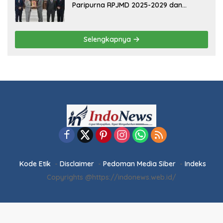
POLITIK
13 Maret 2026
Ketua DPRD Pesawaran Hadiri
Musrenbang 2026, Fokus Sinkronisasi
Aspirasi Rakyat untuk RKPD 2027
5 Februari 2026
Sinergi Pemkab dan DPRD Pesawaran:
RPJMD 2025-2029 Disetujui dalam
Paripurna
5 Februari 2026
Ketua DPRD Pesawaran Pimpin
Paripurna RPJMD 2025-2029 dan
Penyampaian 4 Ranperda Inisiatif
Selengkapnya