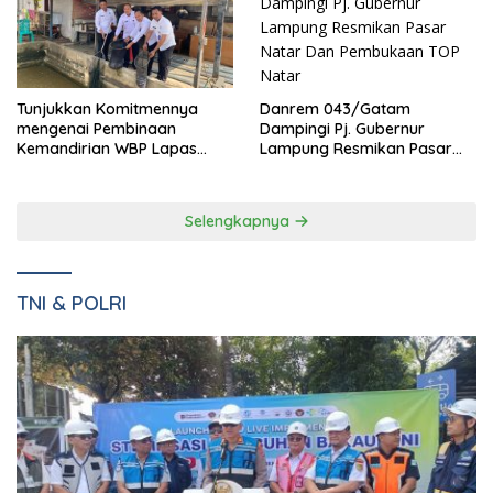
Pemkab dan DPRD Pesawaran Sepakati RPJMD 2025-2029
dalam Rapat Paripurna Bernuansa Kamis Beradat
Danrem 043/Gatam
Tunjukkan Komitmennya
Dampingi Pj. Gubernur
mengenai Pembinaan
Lampung Resmikan Pasar
Kemandirian WBP Lapas
Natar Dan Pembukaan TOP
Narkotika Kelas IIA Bandar
Natar
Lampung Panen Lele
Selengkapnya