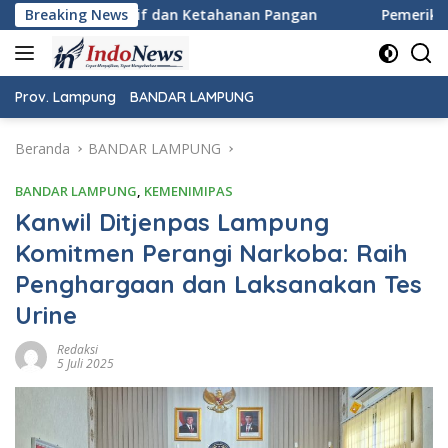
Langsung
etahanan Pangan
Breaking News
Pemeriksaan Kesehatan Gratis Warnai P
ke
konten
Prov. Lampung
BANDAR LAMPUNG
Beranda
BANDAR LAMPUNG
BANDAR LAMPUNG
,
KEMENIMIPAS
Kanwil Ditjenpas Lampung
Komitmen Perangi Narkoba: Raih
Penghargaan dan Laksanakan Tes
Urine
Redaksi
5 Juli 2025