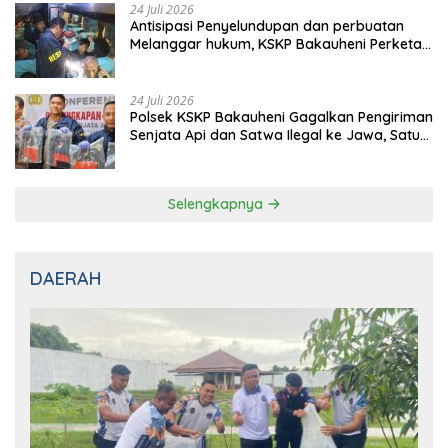
24 Juli 2026
Pererat Silaturahmi dan Menjaga
Kondusifitas, Personel KSKP Merak Gelar
Shalat Keliling dan menyapa masyarakat.
24 Juli 2026
Perkuat Sinergi dan Menjaga Kamtibmas,
Kapolsek KSKP Merak Anyar Gelar
Silaturahmi Bersama Awak Media
24 Juli 2026
Antisipasi Penyelundupan dan perbuatan
Melanggar hukum, KSKP Bakauheni Perketat
Pemeriksaan Kendaraan Jalur
Penyeberangan
24 Juli 2026
Polsek KSKP Bakauheni Gagalkan Pengiriman
Senjata Api dan Satwa Ilegal ke Jawa, Satu
Pelaku Ditangkap di Cikarang
Selengkapnya