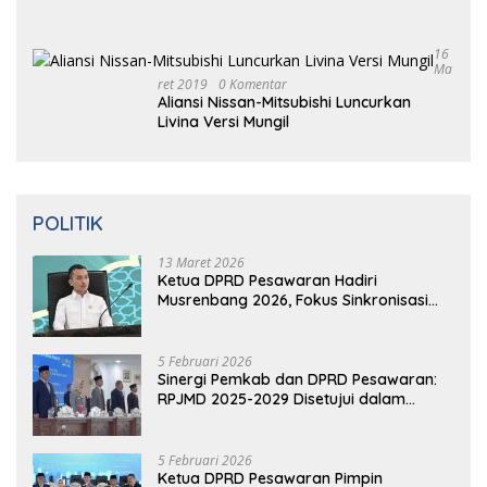
16 Maret 2019
0 Komentar
14 Tahun Terbunuhnya Munir, Polri
Didesak Bentuk Tim Khusus
16
Maret
2019
0 Komentar
Prabowo Resmikan Kantor DPD
Gerindra di Banten
16 Maret
2019
0
Komentar
Video: Kelemahan dan Kelebihan All New
Terios
16
Ma
Ret 2019
0 Komentar
Aliansi Nissan-Mitsubishi Luncurkan
Livina Versi Mungil