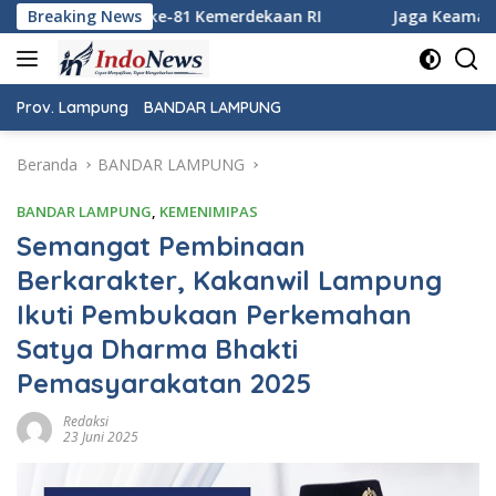
Langsung
kaan RI
Breaking News
Jaga Keamanan Pintu Gerbang Sumatera, KSKP B
ke
konten
Prov. Lampung
BANDAR LAMPUNG
Beranda
BANDAR LAMPUNG
BANDAR LAMPUNG
,
KEMENIMIPAS
Semangat Pembinaan
Berkarakter, Kakanwil Lampung
Ikuti Pembukaan Perkemahan
Satya Dharma Bhakti
Pemasyarakatan 2025
Redaksi
23 Juni 2025