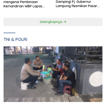
Dampingi Pj. Gubernur
mengenai Pembinaan
Lampung Resmikan Pasar
Kemandirian WBP Lapas
Natar Dan Pembukaan TOP
Narkotika Kelas IIA Bandar
Natar
Lampung Panen Lele
Selengkapnya
TNI & POLRI