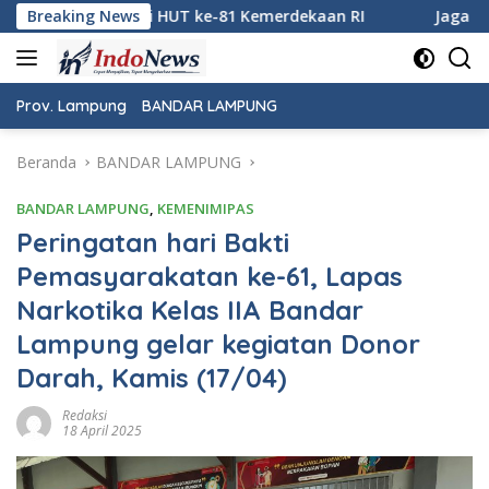
Langsung
Kemerdekaan RI
Breaking News
Jaga Keamanan Pintu Gerbang Sumatera,
ke
konten
Prov. Lampung
BANDAR LAMPUNG
Beranda
BANDAR LAMPUNG
BANDAR LAMPUNG
,
KEMENIMIPAS
Peringatan hari Bakti
Pemasyarakatan ke-61, Lapas
Narkotika Kelas IIA Bandar
Lampung gelar kegiatan Donor
Darah, Kamis (17/04)
Redaksi
18 April 2025