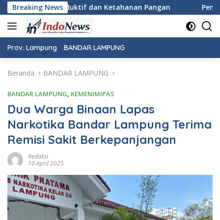
Langsung
etahanan Pangan
Breaking News
Pemeriksaan Kesehatan Gratis Warnai P
ke
konten
Prov. Lampung
BANDAR LAMPUNG
Beranda
BANDAR LAMPUNG
BANDAR LAMPUNG
,
KEMENIMIPAS
Dua Warga Binaan Lapas
Narkotika Bandar Lampung Terima
Remisi Sakit Berkepanjangan
Redaksi
10 April 2025