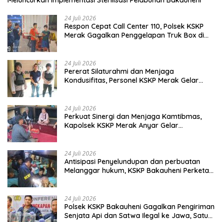
Meluncurkan Implementasi Sterilisasi Pelabuhan Bakauheni
24 Juli 2026
Respon Cepat Call Center 110, Polsek KSKP
Merak Gagalkan Penggelapan Truk Box di
Dermaga 7
24 Juli 2026
Pererat Silaturahmi dan Menjaga
Kondusifitas, Personel KSKP Merak Gelar
Shalat Keliling dan menyapa masyarakat.
24 Juli 2026
Perkuat Sinergi dan Menjaga Kamtibmas,
Kapolsek KSKP Merak Anyar Gelar
Silaturahmi Bersama Awak Media
24 Juli 2026
Antisipasi Penyelundupan dan perbuatan
Melanggar hukum, KSKP Bakauheni Perketat
Pemeriksaan Kendaraan Jalur
Penyeberangan
24 Juli 2026
Polsek KSKP Bakauheni Gagalkan Pengiriman
Senjata Api dan Satwa Ilegal ke Jawa, Satu